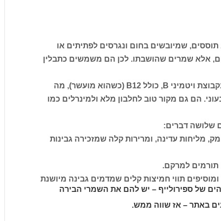
תוססים, שמיובשים בחום ונגרסים לפתיתים או
, אלא שמרים שהושבתו. לכן הם משמשים כתבלין
במובן התזונתי, שמרי בירה עשירים במיוחד בקבוצת ויטמיני B, כולל B12 (כשהוא מועשר), מה
ני. הם גם מקור טוב לחלבון מלא ולמינרלים כמו
ם שלושה דברים:
מק, מליחות עדינה, ומרירות קלה שמזכירה גבינות
 תורמים למרקם.
מוסיפים תווי חמיצות קלים שמדמים גבינה מיושנת
ר המדהים של ספירולייף – יש להם את השמרי הבירה
ים באתר – אז שווה ממש.