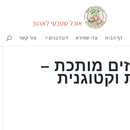
דף הבית
עדי שפירא
דובדבנים
צור קשר
זים מותכת –
 וקטוגנית