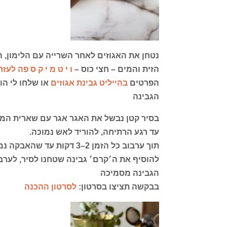
נטחן את האגוזים לאחר השרייה עם הלימון, ה
הזית והמים – חצי כוס –
ו י ט מ י ק ס פה לעזר
הפרטים
בהייליט גבינת אגוזים
או שלחו לי הו
הגבינה
בסיר קטן נבשל את האגר אגר עם שארית המים – 1/4
עד רגע הרתיחה, להוריד לאש נמוכה.
תוך ערבוב כל הזמן 2–3 דקות עד שהאבקה נמסה לגמרי.
להוסיף את ה׳קרם׳ גבינה שטחנו לסיר, לערב
הגבינה מסמיכה
בבקשה תציצו בסרטון:
לסרטון ההכנה