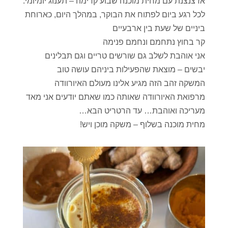
אז צנצנת עם מחית מוכנה שבוע קדימה – תענוג יומיומי.
לכל רגע ביום לפתוח את הבוקר, במהלך היום, כארוחת
ביניים של שעת בין ארבעיים
קר בחוץ נתחמם ונחמם פנימה
אני אוהבת לשלב גם שורשים טריים וגם תבלינים
יבשים – מוצאת שהפעילות ביניהם עושה טוב
המשקה זהב הזה מגיע אלינו מעולם האיורוודה
מרפואת האיורוודה שאותה כמו שאתם יודעים אני מאד
מעריכה ואוהבת… עד הרטריט הבא…
מחית מוכנה בשלוף – משקה מוכן ויש!