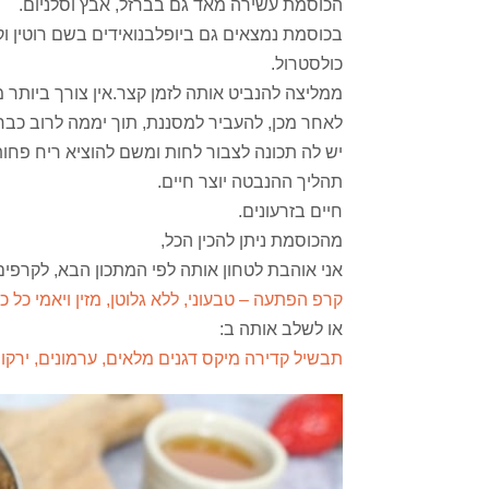
הכוסמת עשירה מאד גם בברזל, אבץ וסלניום.
בכוסמת נמצאים גם ביופלבנואידים בשם רוטין ו
כולסטרול.
ממליצה להנביט אותה לזמן קצר.אין צורך ביותר מ
לאחר מכן, להעביר למסננת, תוך יממה לרוב כבר י
יש לה תכונה לצבור לחות ומשם להוציא ריח פחות 
תהליך ההנבטה יוצר חיים.
חיים בזרעונים.
מהכוסמת ניתן להכין הכל,
אני אוהבת לטחון אותה לפי המתכון הבא, לקרפי
קרפ הפתעה – טבעוני, ללא גלוטן, מזין ויאמי כל כך
או לשלב אותה ב:
תבשיל קדירה מיקס דגנים מלאים, ערמונים, ירקו