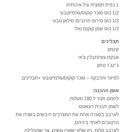
1 כפית תמצית וניל איכותית
1/2 כוס סוכר קוקוס/גולמי/טבעי
1/3 כוס סירופ חרובים/ סילאן טבעי
1/3 כוס שמן קוקוס נוזלי
תבלינים
קינמון
אבקת צאי/תבלין צ'אי
ג’ינג’ר טחון
לפיזור והדבקה – סוכר קוקוס/גולמי/טבעי +תבלינים
אופן ההכנה:
לחמם תנור ל 180 מעלות.
לשמן תבנית דונאטס.
לערבב בקערה אחת את המצרכים היבשים.בשניה את
הרטובים.לאחד ביניהם.
לערבב קלות, רק שלא ישארו גושים, אך שהבלילה