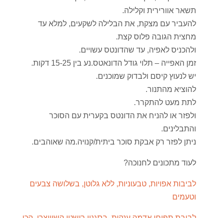
תשאר אוורירית וקלילה.
להעביר עם מצקת, את הבלילה לשקעים, למלא עד
מחצית הגובה פלוס קצת.
ולהכניס לאפיה, עד שהדונטס עשויים.
זמן האפייה – תלוי גודל הדונאטס.נע בין 15-25 דקות.
יש לנעוץ קיסם ולבדוק שמוכנים.
להוציא מהתנור.
לתת מעט להתקרר.
ולפזר או להניח את הדונטס בקערית עם הסוכר
והתבלינים.
ניתן לפזר רק אבקת סוכר ביתית/קנויה.מה שאוהבים.
לעוד מתכונים לחנוכה?
לביבות אפויות, טבעוניות, ללא גלוטן, בשלושה צבעים
וטעמים
לביבת תפוחי אדמה ענקית, בסגנון רושטי השוויצרי, הכי