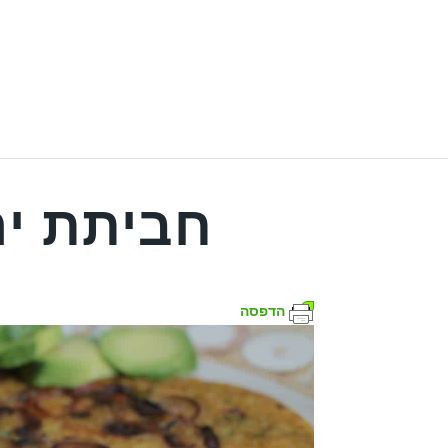
חביתת יר
הדפסה