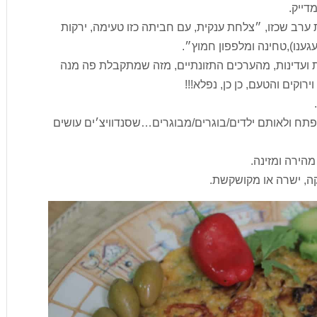
דייק.
 ערב שכזו, ״צלחת ענקית, עם חביתה כזו טעימה, ירקות
גענו),טחינה ומלפפון חמוץ״.
עדינות, מהערכים התזונתיים, מזה שמתקבלת פה מנה
וקים והטעם, כן כן, נפלא!!!
 בפתח ולאותם ילדים/בוגרים/מבוגרים…שסנדוויצ׳ים עושים
הירה ומזינה.
קה, ישרה או מקושקשת.