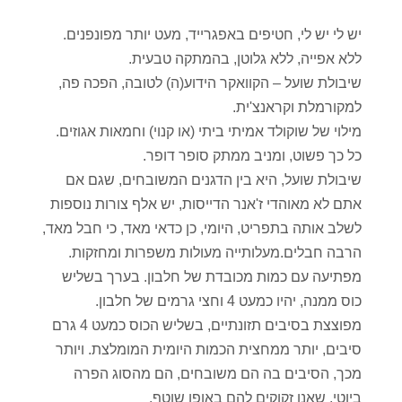
יש לי יש לי, חטיפים באפגרייד, מעט יותר מפונפנים.
ללא אפייה, ללא גלוטן, בהמתקה טבעית.
שיבולת שועל – הקוואקר הידוע(ה) לטובה, הפכה פה,
למקורמלת וקראנצ'ית.
מילוי של שוקולד אמיתי ביתי (או קנוי) וחמאות אגוזים.
כל כך פשוט, ומניב ממתק סופר דופר.
שיבולת שועל, היא בין הדגנים המשובחים, שגם אם
אתם לא מאוהדי ז'אנר הדייסות, יש אלף צורות נוספות
לשלב אותה בתפריט, היומי, כן כדאי מאד, כי חבל מאד,
הרבה חבלים.מעלותייה מעולות משפרות ומחזקות.
מפתיעה עם כמות מכובדת של חלבון. בערך בשליש
כוס ממנה, יהיו כמעט 4 וחצי גרמים של חלבון.
מפוצצת בסיבים תזונתיים, בשליש הכוס כמעט 4 גרם
סיבים, יותר ממחצית הכמות היומית המומלצת. ויותר
מכך, הסיבים בה הם משובחים, הם מהסוג הפרה
ביוטי, שאנו זקוקים להם באופן שוטף.