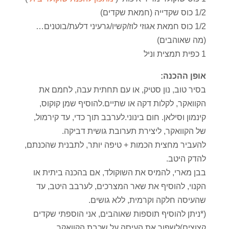
1/2 כוס שקדייה (חמאת שקדים)
1/2 כוס חמאת אגוזי לוז/קשיו/גרעיני דלעת/בוטנים…
(מה שאוהבים)
1 כפית תמצית וניל
אופן ההכנה:
בסיר טוב, נון סטיק, או עם תחתית עבה, לחמם את
הקוואקר, לקלות דקה או שתיים.להוסיף שמן קוקוס,
קינמון וסילאן. חום בינוני.לערבב תוך כדי, עד קירמול,
של הקוואקר, ליצירת תערובת גושית דביקה.
להעביר מחצית הכמות + טיפה יותר, לתבנית שהכנתם,
להדק היטב.
בבן מארי, להמיס את השוקולד, אם בהכנה ביתית או
הקנוי, להוסיף את שאר המצרכים, לערבב היטב, עד
שהעיסה חלקה וקרמית, ללא גושים.
(*ניתן להוסיף תוספות שאוהבים, אני הוספתי שקדים
קצוצים)לשפוך את העיסה על שכבת הקוואקר