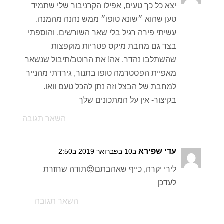
יצא כל כך טעים, אפילו הקרניבור שלי שתמיד
טען שהוא ״שונא טופו״ ממש נהנה מהמנה.
עשיתי פירה רגיל בלי שאר השורשים, והוספתי
בצד גם מחבת מיקס פטריות מוקפצות
שהשתלבו נהדר. אה! את הרוטב/תיבול שנשאר
מאפיית הפסטרמה טופו בתנור, גירדתי מהנייר
למחבת של הבצל וזה נתן להכל טעם וואו.
בקיצור- אין על המתכונים שלך
השאר תגובה
עדי שפירא
ב10 בפברואר 2019 ב2:50
לירי יקרה, כייף שאהבתם😍תודה שחזרת
לעדכן
השאר תגובה