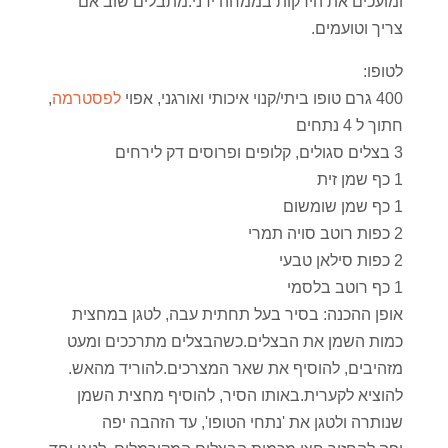
ומועכים את הירקות בממחה ידני.מתבלים שוב אם
צריך וטועמים.
לטופו:
400 גרם טופו ביתי/קנוי איכותי ואורגני, אפוי
לפסטרמה
,
חתוך ל 4 נתחים
3 בצלים סגולים, קלופים ופרוסים דק לירחים
1 כף שמן זית
1 כף שמן שומשום
2 כפות רוטב סויה תמרי
2 כפות סילאן טבעי
1 כף רוטב בלסמי
אופן ההכנה: בסיר בעל תחתית עבה, לטגן במחצית
כמות השמן את הבצלים.כשהבצלים מתרככים ומעט
מזהיבים, להוסיף את שאר המצרכים.להוריד מהאש.
להוציא לקערית.באותו הסיר, להוסיף מחצית השמן
שנותרה ולטגן את 'נתחי הטופו', עד הזהבה יפה