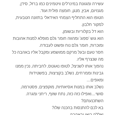
עשירה ומגוונת במינרלים וויטמינים כמו ברזל, סידן,
מגנזיום, אבץ, מנגן, חומצה פולית ועוד.
הטופו הוא התחליף הצמחי האידאלי בתזונה הטבעית,
למקור חלבון.
הוא דל בקלוריות ובשומן,
הוא גוש 'ספוג' ומהווה חומר גלם מופלא למנות אהובות
ומוכרות, חומר גלם נוח ופשוט לעבודה.
חסר טעם ובעל מרקם ממושמע ומקבל אליו באהבה כל
מה שנצרף אליו.
נהפוך אותו לשניצל, לטופו נאגטס, לחביתה, נכין ממנו
גבינות וממרחים, נשלב בקציצות, בפשטידות
ומאפים…
נשלב אותו במנות אסיאתיות, מוקפצים, פסטרמה,
סושי…ואפילו כזה כזה, נתח שזוף, ריחני ומגרה.
השתכנעתם?
בא לכם להתנסות בהכנה שלו?
יאללה בואו ובאהבה,