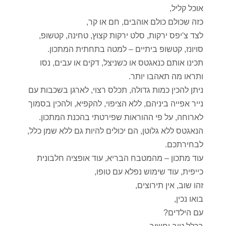
אוכל קליל,
כזה שכולם כולם אוהבים, חם או קר,
לצד צ'יפס ירקות, סלט ירקות קצוץ, טחינה, קטשופ,
סויונז, קטשופ ביתיים – למטה בתחתית המתכון.
תכינו אותם כנאגטס או כשניצל, דקים או עבים, נסו
ותראו מה תאהבו יותר.
ניתן להכין כמות גדולה, תכלס רצוי, לארגן בשכבות עם
נייר אפייה ביניהם, ללא הציפוי, להקפיא, ולהכין בסמוך
לארוחה, על פי ההוראות שפירטתי בהכנת המתכון.
הנאגטס ללא גלוטן, הם יכולים להיות גם ללא שמן כלל,
לבחירתכם.
עוד מתכון – מהמטבח הבריא, עוד אופציה חלבונית
כייפית, עוד שימוש נפלא עם טופו,
זהו שוב, אין תירוצים,
בואו נכין,
עם הילדים?