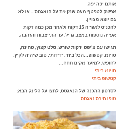
אותם יפה יפה.
אפשק לטפטף מעט שמן זית על הנאגטס – או לא.
גם יוצא מצויין.
להכניס לאפייה 15 דקות ולאחר מכן כמה דקות
אפייה נוספות במצב גריל, עד התייצבות והזהבה.
תגישו עם צ'יפס ירקות שורש, סלט קצוץ, טחינה,
סויונז, קטשופ…הכל ביתי, ידידותי, טוב שיהיה לקיץ,
לחופש, למזער נזקים חחח…
סויונז ביתי
קטשופ ביתי
לסרטון ההכנה של הנאגטס, לחצו על הלינק הבא:
טופו תירס נאגטס