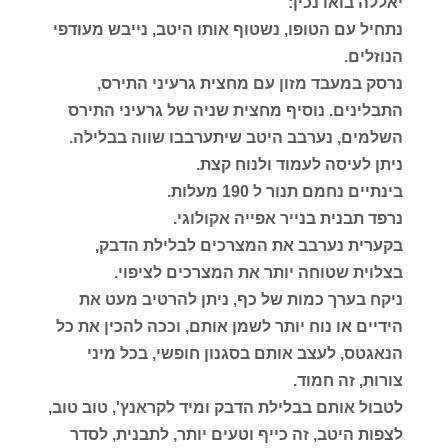
יאללה בואו נכין:
נתחיל עם הטופו, נשטוף אותו היטב, נייבש מעודפי
הנוזלים.
נרסק במעבד מזון עם מחצית גרעיני התירס,
התבלינים. נוסיף מחצית שניה של גרעיני התירס
השלמים, נערבב היטב שיתערבבו שווה בבלילה.
ניתן לעיסה לעמוד ולנוח קצת.
בינתיים נחמם תנור ל 190 מעלות.
נרפד תבנית בנייר אפייה אקולוגי.
בקערית נערבב את המצרכים לבלילת הדבק,
בצלוית שטוחה יותר את המצרכים לציפוי.
ניקח בערך כמות של כף, ניתן להרטיב מעט את
הידיים או נוח יותר לשמן אותם, וככה להכין את כל
הנאגטס, לעצב אותם בסגנון חופשי, בכל מיני
צורות, זה חמוד.
לטבול אותם בבלילת הדבק ומיד לקראנץ', טוב טוב,
לצפות היטב, זה כייף וטעים יותר, לתבנית, לסדר