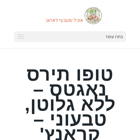
בחרו עמוד
טופו תירס
נאגטס –
ללא גלוטן,
טבעוני –
קראנץ'