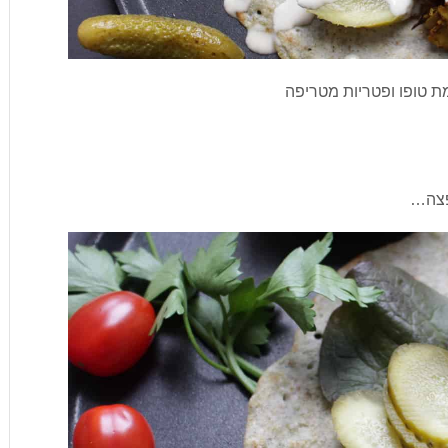
מת טופו ופטריות מטריפה
קפצה…