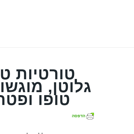
טורטיות טב
גלוטן, מוגש
טופו ופטר
הדפסה