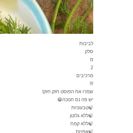
לביבות
סלק
מ
2
מרכיבים
!!!
שמרו את הפוסט חזק חזק!
יש פה נס חנוכה😁
🍃טבעוניות
🍃ללא גלוטן
🍃ללא קמח
🍃אפויות