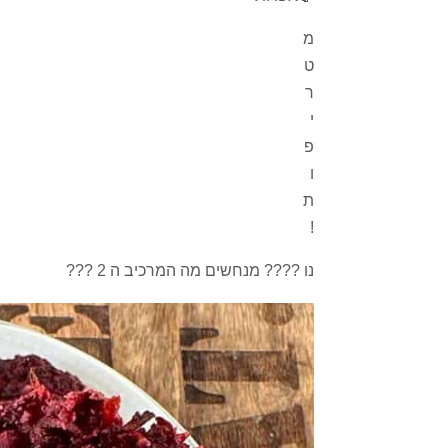
מ
ט
ר
י
פ
ו
ת
!
נו ???? מנחשים מה המרכיב ה 2 ???