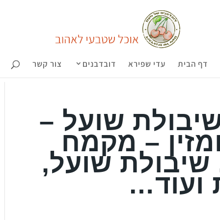
דף הבית
עדי שפירא
דובדבנים
צור קשר
יבולת שועל –
מזין – מקמח
 שיבולת שועל,
 ועוד…