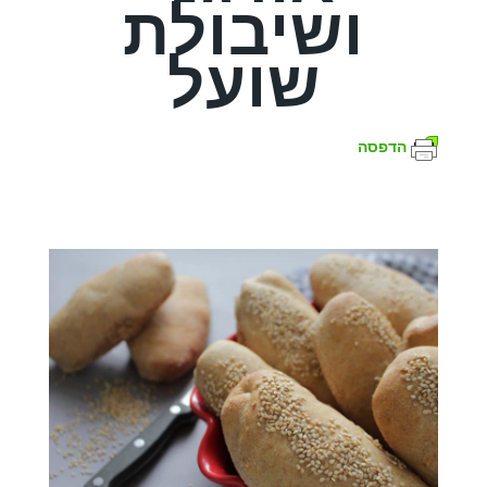
ושיבולת
שועל
הדפסה