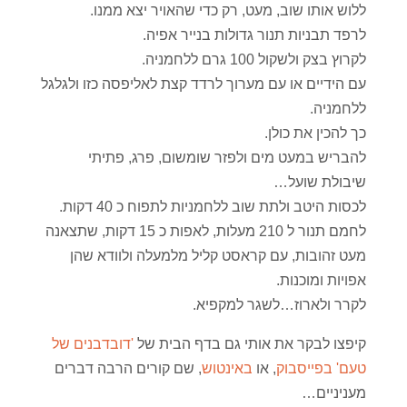
ללוש אותו שוב, מעט, רק כדי שהאויר יצא ממנו.
לרפד תבניות תנור גדולות בנייר אפיה.
לקרוץ בצק ולשקול 100 גרם ללחמניה.
עם הידיים או עם מערוך לרדד קצת לאליפסה כזו ולגלגל
ללחמניה.
כך להכין את כולן.
להבריש במעט מים ולפזר שומשום, פרג, פתיתי
שיבולת שועל…
לכסות היטב ולתת שוב ללחמניות לתפוח כ 40 דקות.
לחמם תנור ל 210 מעלות, לאפות כ 15 דקות, שתצאנה
מעט זהובות, עם קראסט קליל מלמעלה ולוודא שהן
אפויות ומוכנות.
לקרר ולארוז…לשגר למקפיא.
קיפצו לבקר את אותי גם בדף הבית של
'דובדבנים של
טעם' בפייסבוק
, או
באינטוש
, שם קורים הרבה דברים
מעניניים…