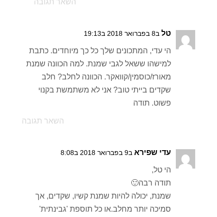
השאר תגובה
טל
ב8 בפברואר 2018 ב19:13
הי עדי, המתכונים שלך כל כך מיוחדים. כתבת
למישהו ששאל לגבי שמנת. למה הכוונה שמנת
מאורז/כוסמין/קוואקר. הכוונה לחלב? חלב
שקדים בייתי טוב? אני לא משתמשת בקנוי
פשוט. תודה
השאר תגובה
עדי שפירא
ב9 בפברואר 2018 ב8:08
הי טל,
תודה רבה🙂
שמנת, יכולה להיות שמנת קשיו, שקדים, אך
סמיכה יותר מחלב.או כל תוספת 'גבינתית'