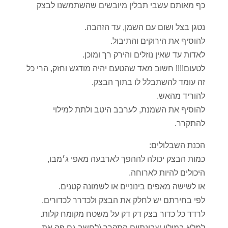
כף מאותם עשבי תבלין מיובשים שהשתמשנו לבצק
נטגן בצל ושום עם השמן, עד הזהבה.
להוסיף את הירוקים והתיבול.
לאדות עד שאין נוזלים והירק רך ומוכן.
לטעום!!!! חשוב מאד שהטעם יהיה מודגש וחזק, הרי כל
זה עומד להשתבלל לו בתוך הבצק.
להוריד מהאש.
להוסיף את השמנת, לערבב היטב ולתת למילוי
להתקרר.
הכנת השבלולים:
כמות הבצק יכולה לההפך לארבעה מאפי ג׳מבו,
היכולים להיות לארוחה.
או לשישה מאפים בינוניים או לשמונה קטנים.
לפי בחירתם יש לחלק את הבצק ולכדרר לכדורים.
לרדד כל כדור בצק דק דק על משטח מקומח קלות.
למלא במילוי שבינתיים התקרר (לחשב גם פה את