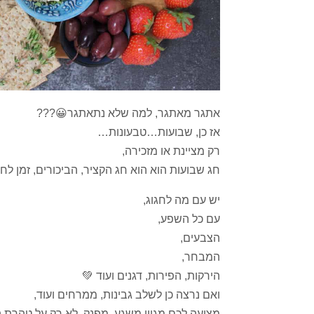
אתגר מאתגר, למה שלא נתאתגר😀???
אז כן, שבועות…טבעונות…
רק מציינת או מזכירה,
חג שבועות הוא הוא חג הקציר, הביכורים, זמן ל
יש עם מה לחגוג,
עם כל השפע,
הצבעים,
המבחר,
הירקות, הפירות, דגנים ועוד 💚
ואם נרצה כן לשלב גבינות, ממרחים ועוד,
מציעה לכם מגוון משגע, מפנק, לא רק על טהרת 