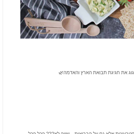
חגוג את חגיגת תבואת הארץ והאדמה🌿
הטבעונות אלא גם על הבריאות…שווה לא??? הכל הכל,