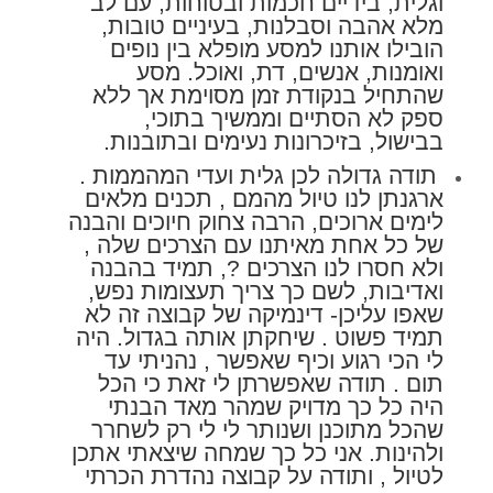
וגלית, בידיים חכמות ובטוחות, עם לב
מלא אהבה וסבלנות, בעיניים טובות,
הובילו אותנו למסע מופלא בין נופים
ואומנות, אנשים, דת, ואוכל. מסע
שהתחיל בנקודת זמן מסוימת אך ללא
ספק לא הסתיים וממשיך בתוכי,
בבישול, בזיכרונות נעימים ובתובנות.
תודה גדולה לכן גלית ועדי המהממות .
ארגנתן לנו טיול מהמם , תכנים מלאים
לימים ארוכים, הרבה צחוק חיוכים והבנה
של כל אחת מאיתנו עם הצרכים שלה ,
ולא חסרו לנו הצרכים
?
, תמיד בהבנה
ואדיבות, לשם כך צריך תעצומות נפש,
שאפו עליכן- דינמיקה של קבוצה זה לא
תמיד פשוט . שיחקתן אותה בגדול. היה
לי הכי רגוע וכיף שאפשר , נהניתי עד
תום . תודה שאפשרתן לי זאת כי הכל
היה כל כך מדויק שמהר מאד הבנתי
שהכל מתוכנן ושנותר לי לי רק לשחרר
ולהינות. אני כל כך שמחה שיצאתי אתכן
לטיול , ותודה על קבוצה נהדרת הכרתי