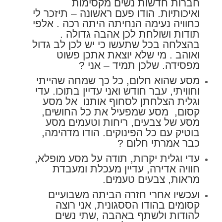
חברות חדשות נשים מקסימות
ואיכותיות. הודו פעם ראשונה – תיזכר לי
כחוויה נעימה הנחיתה היתה רכה . אלפי
תודות ושולחת לכן אהבה גדולה .
בהצלחה בכל שתעשו כי יש לכן לב גדול
ואוהב . מי שלא יוצאת אתכן פשוט
מפסידה. שלכן תמיד – אני
?
מסע שהוא חלום, כל כך שמחה שהייתי
וחוויתי, עבר חודש ואני עדיין בתוכו. עדי
וגלית הצלחתן לסחוף אותנו אל מסע
קסום, מסע שמפעיל את כל החושים,
מסע של צבעים, ריחות וטעמים מסע
בוטיק עם כל הפינוקים. הודו מדהימה,
כבר אמרתי חלום ?
עדי וגלית יקרות, תודה על מסע מופלא,
חוויה אדירה, עדיין מעכלת ומעבדת
מראות, צבעים טעמים.
ועכשיו אחרי חזרה הביתה משבועיים
קסומים בהודו הססגונית, אני רוצה
להודות ולשתף באהבה ,שתי נשים