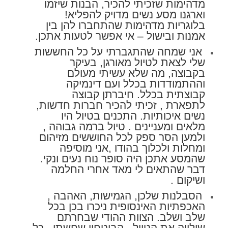
מדהימות שזכיתי להכיר, הבנות שיזמו
וארגנו מסע נשים מדויק להפליא!
בלוגריות מדהימות שהתחברו להן בין
אמנות ובישול – אי אפשר לטעות אתכן.
אני שמחה שהתגברתי על כל החששות
שלי לצאת לטיול מאורגן, בעיקר
בקבוצה, מה שלא עשיתי מעולם
וההתמודדות בכלל ועם דינמיקה
קבוצתית בכלל. חיברתן קבוצה
לתפארת , זכיתי להכיר חברות חדשות,
נשים איכותיות. התכנים בטיול היו
מלאים ומעניינים . טיול ברמה גבוהה ,
ולמען הסר ספק לכל החוששים מזיהום
ומחלות ולכלוך בהודו ,אני מוסיפה
שהמסע אתכן היה סופר נוח נעים ונקי.
דבר שהתאים לי מאד אחרי החלמה
ושיקום .
הסבלנות שלכן, הגמישות, האהבה ,
האכפתיות האינסופית ניכרו בכן בכל
שלב ושלב. הצוות ההודי שבחרתם
שילווה את הטיול , הביטחון שחשתי . כל