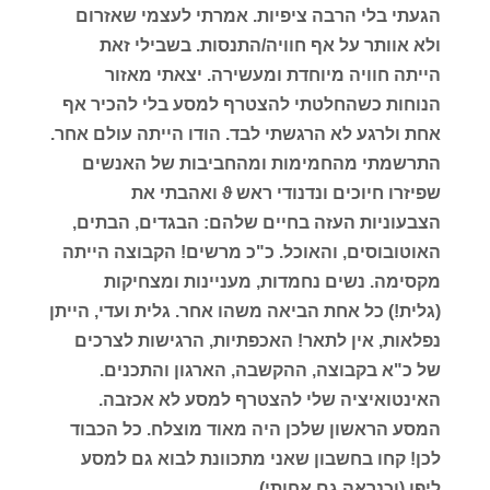
הגעתי בלי הרבה ציפיות. אמרתי לעצמי שאזרום
ולא אוותר על אף חוויה/התנסות. בשבילי זאת
הייתה חוויה מיוחדת ומעשירה. יצאתי מאזור
הנוחות כשהחלטתי להצטרף למסע בלי להכיר אף
אחת ולרגע לא הרגשתי לבד. הודו הייתה עולם אחר.
התרשמתי מהחמימות ומהחביבות של האנשים
שפיזרו חיוכים ונדנודי ראש ϑ ואהבתי את
הצבעוניות העזה בחיים שלהם: הבגדים, הבתים,
האוטובוסים, והאוכל. כ"כ מרשים! הקבוצה הייתה
מקסימה. נשים נחמדות, מעניינות ומצחיקות
(גלית!) כל אחת הביאה משהו אחר. גלית ועדי, הייתן
נפלאות, אין לתאר! האכפתיות, הרגישות לצרכים
של כ"א בקבוצה, ההקשבה, הארגון והתכנים.
האינטואיציה שלי להצטרף למסע לא אכזבה.
המסע הראשון שלכן היה מאוד מוצלח. כל הכבוד
לכן! קחו בחשבון שאני מתכוונת לבוא גם למסע
ליפן (וכנראה גם אחותי)