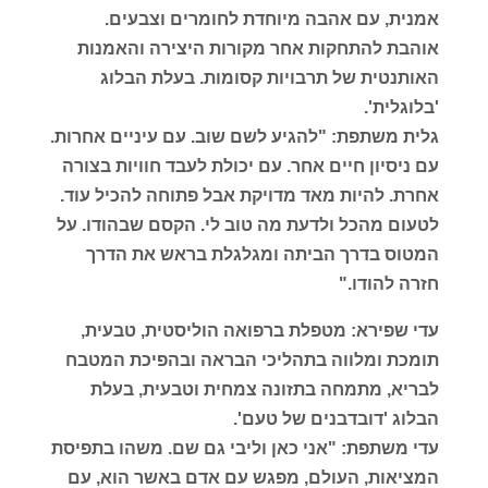
אמנית, עם אהבה מיוחדת לחומרים וצבעים.
אוהבת להתחקות אחר מקורות היצירה והאמנות
האותנטית של תרבויות קסומות. בעלת הבלוג
'בלוגלית'.
גלית משתפת: "להגיע לשם שוב. עם עיניים אחרות.
עם ניסיון חיים אחר. עם יכולת לעבד חוויות בצורה
אחרת. להיות מאד מדויקת אבל פתוחה להכיל עוד.
לטעום מהכל ולדעת מה טוב לי. הקסם שבהודו. על
המטוס בדרך הביתה ומגלגלת בראש את הדרך
חזרה להודו."
עדי שפירא: מטפלת ברפואה הוליסטית, טבעית,
תומכת ומלווה בתהליכי הבראה ובהפיכת המטבח
לבריא, מתמחה בתזונה צמחית וטבעית, בעלת
הבלוג 'דובדבנים של טעם'.
עדי משתפת: "אני כאן וליבי גם שם. משהו בתפיסת
המציאות, העולם, מפגש עם אדם באשר הוא, עם