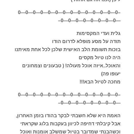
–0—0—0—0—0—0—0—0—0—0—0—0—0—0
—0—0—0—0—0—0—0—0–
גלית ועדי המקסימות
תודה על מסע מופלא לדרום הודו
בזכות תשומת הלב האישית שלכן לכל אחת מאיתנו
היה לנו טיול מקסים
והאוכל..איזה אוכל מעולה! ( טבעונים וצמחונים
יעופו פה)
מחכה לטיול הבא!!!
–0—0—0—0—0—0—0—0—0—0—0—0—0—0
—0—0—0—0—0—0—0—0–
האמת היא שלא חשבתי לבקר בהודו בזמן האחרון,
אבל קיבלתי דחיפה לכיוון בעקבות בלוג שקראתי
וכשהבנתי שמדובר בטיול שמשלב אומנות ואוכל