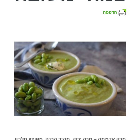
הדפסה
מרק אדממה – מרק ירוק, מהיר הכנה, מפוצץ חלבון