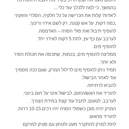
בהמשך, כי למה ללכלך עוד כלי…
ל'אדות' קלות את הכרישה על כל חלקיה, הסלרי והזוקיני
,כמה דקות, על אש קטנה, רק לשם אידוי וריכוך.
להוסיף תיבול ואת פולי הסויה – האדממה.
לערבב עם כף עץ, לתת 5 דקות לאידוי יחד.
להוסיף מים.
ממליצה להוסיף מים, בכמות, שתכסה את תכולת הסיר
ולא יותר.
תמיד ניתן להוסיף מים לדילול המרק, שגם ככה מסמיך
עוד לאחר הבישול.
להביא לרתיחה.
להוריד את האש/החום, לבישול איטי על חום בינוני.
לערבב, לטעום, לתבל עוד קצת במידת הצורך.
המרק יהיה מוכן כשפולי הסויה יהיו רכים.10-15 דרות.
להוריד מהאש.
לתת למרק להתקרר מעט ולטחון עם סטיק למרקם