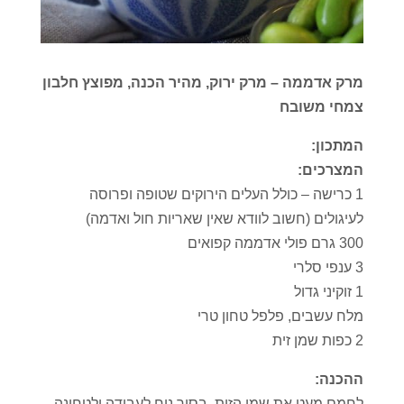
מרק אדממה – מרק ירוק, מהיר הכנה, מפוצץ חלבון
צמחי משובח
המתכון:
המצרכים:
1 כרישה – כולל העלים הירוקים שטופה ופרוסה
לעיגולים (חשוב לוודא שאין שאריות חול ואדמה)
300 גרם פולי אדממה קפואים
3 ענפי סלרי
1 זוקיני גדול
מלח עשבים, פלפל טחון טרי
2 כפות שמן זית
ההכנה:
לחמם מעט את שמן הזית, בסיר נוח לעבודה ולטחינה