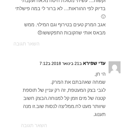
וקשות… עשיתי מסולת חיטה מלאה ועקבתי
בדיוק לפי ההוראות… לא ברור לי במה פישלתי
🙁
אגב המרק טעים בטירוף וגם המילוי. ממש
מבאס אותי שהקובות התפקששו😞
השאר תגובה
עדי שפירא
ב21 בינואר 2018 ב7:12
הי חן,
שמחה שאהבתם את המרק.
לגבי בצק המעטפת, זה רק עניין של תוספת
קטנה של מים וזמן קל למנוחה.הבצק חשוב
שיוותר מעט לח.ממליצה לנסות שוב.זו מנה
תענוג.
השאר תגובה