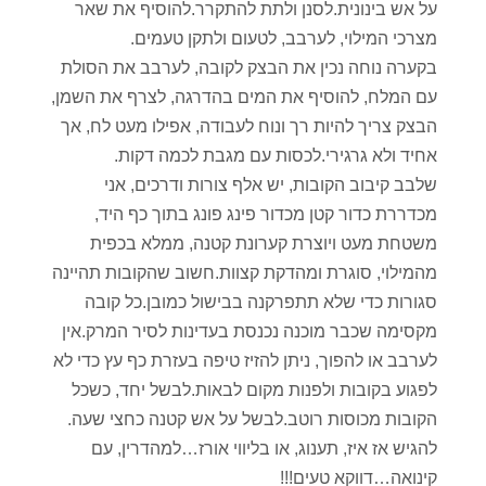
על אש בינונית.לסנן ולתת להתקרר.להוסיף את שאר
מצרכי המילוי, לערבב, לטעום ולתקן טעמים.
בקערה נוחה נכין את הבצק לקובה, לערבב את הסולת
עם המלח, להוסיף את המים בהדרגה, לצרף את השמן,
הבצק צריך להיות רך ונוח לעבודה, אפילו מעט לח, אך
אחיד ולא גרגירי.לכסות עם מגבת לכמה דקות.
שלבב קיבוב הקובות, יש אלף צורות ודרכים, אני
מכדררת כדור קטן מכדור פינג פונג בתוך כף היד,
משטחת מעט ויוצרת קערונת קטנה, ממלא בכפית
מהמילוי, סוגרת ומהדקת קצוות.חשוב שהקובות תהיינה
סגורות כדי שלא תתפרקנה בבישול כמובן.כל קובה
מקסימה שכבר מוכנה נכנסת בעדינות לסיר המרק.אין
לערבב או להפוך, ניתן להזיז טיפה בעזרת כף עץ כדי לא
לפגוע בקובות ולפנות מקום לבאות.לבשל יחד, כשכל
הקובות מכוסות רוטב.לבשל על אש קטנה כחצי שעה.
להגיש אז איז, תענוג, או בליווי אורז…למהדרין, עם
קינואה…דווקא טעים!!!