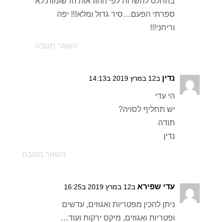
בהחלט להשרות לפי ההוראות הרשומות.לא
ספרתי הפעם…סיר גדול ומלא!!! יפה
וריחני!!!
השאר תגובה
נדין
ב12 במרץ 2019 ב14:13
הי עדי
יש תחליף לסויה?
תודה
נדין
השאר תגובה
עדי שפירא
ב12 במרץ 2019 ב16:25
ניתן להכין מפטריות ואגוזים, עדשים
ופטריות ואגוזים, מיקס ירקות ועוד…