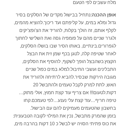
מלח עשבים לפי הטעם
אופן ההכנה:
נתחיל בבישול מקדים של הסלקים בסיר
גדול ומלא במים, על קליפתם ועד ריכוך.להוציא מהמים,
לקלף אותם, זה הולך בקלות, להוריד את הצ'ופצ'יקים
ולגרר שניים מהם על פומפיה גסה ואת השלישי לחתוך
לגפרורים.בינתיים, באותו הסיר שבו בושלו הסלקים,
לאחר שטיפה קלה, לטגן בכף שמן זית את הבצל
הקצוץ.כשהבצל הופך לשקוף, להוסיף את הסלקים,
התבלינים ועשבי התיבול.למלא במים כפול שניים
מגובה הירקות שבסיר.להביא לרתיחה ולהוריד את
האש, לתת למרק לקבל טעמים ולהתבשל 20
דקות.לטעום!!! אם צריף עוד קצת חמוץ, אולי מתוק…
טיפה חריף…עוד קצת עלי נענע…לפי טעמכם.קחו
בחשבון שהטעמים מעמיקים להם עם הבישול.
בזמן שהמרק מתבשל, נכין את המילוי לקובה הטבעונית:
את כוס פתיתי הסויה יש לבשל כ 10 דקות בהרבה מים,