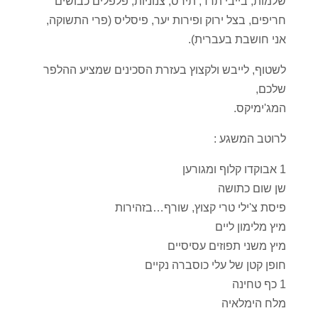
שלמות, בייבי תרד, תירס, צנוניות, פלפלים כבושים
חריפים, בצל ירוק ופירות יער, פיסליס (פרי התשוקה,
אני חושבת בעברית).
לשטוף, לייבש ולקצוץ בעזרת הסכינים שמציע ההלפר
שלכם,
המג'ימיקס.
לרוטב המשגע :
1 אבוקדו קלוף ומגורען
שן שום כתושה
פיסת צ'ילי טרי קצוץ, שורף…בזהירות
מיץ מלימון ליים
מיץ משני תפוזים עסיסיים
חופן קטן של עלי כוסברה נקיים
1 כף טחינה
מלח הימלאיה