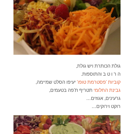
גולת הכותרת ויש גולת,
ה ר ו ט ב והתוספות.
קוביות 'פסטרמת טופו'
יעיפו הסלט שמיימה,
גבינת החלומי
תטריף ת'פה בטעמים,
גרעינים, אגוזים…
רוקט וירוקים…