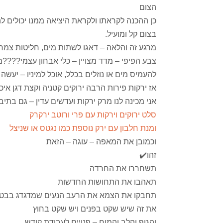
הצום
כן ההכנה לקראתו ולקראת היציאה ממנו יכולים ל
בצום קל ומועיל.
מרגע זה והלאה – דאגו לשתות מים, חליטות צמח
צבע הפיפי – מדד מצויין – כלי אבחון עצמי????מז
להעמיס מים או נוזלים בכלל, אוכל למיניו – יעשה 
אז ירקות פירות הרבה ירוקים קטניה וקצת דגן איכותי
אני מכינה לנו מרק ירקות ועדשים עדין – גם בתיב
סלט ירוקים וירקות עם פרי ורוטב ירקרק
ומנת חלבון עם ירק נוספת כמו נגטס או שניצל
וכמובן את המאפה – עוגה – הזאת
זהו✔️
תשחררו את החרדה
תאהבו את התחושות החדשות
תחבקו את הצמא את הרעב הנעים שמדגדג בבטן
את זה שיש שקט בפנים ויש שקט בחוץ
והגוף והלב והמוח – פנויים לעבודת קודש.