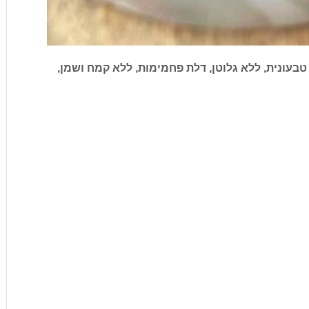
נה – 3 מרכיבי בסיס – טבעונית, ללא גלוטן, דלת פחמימות, ללא קמח ושמן,