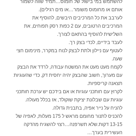
להשתמש במי בישול של חומוס…תמיד שווה לשמור
אותם או מחומוס משומר…או מים רגילים).
לערבב את כל המרכיבים היבשים, להוסיף את
המרכיבים הרטובים, עם 2 כפות רסק תפוחים, את
השלישית להוסיף בהתאם לצורך.
לעבד בידיים, לכדי בצק רך.
לעטוף עם ניילון ולתת לבצק לנוח במקרר, מינימום חצי
שעה.
לקמח מעט מעט את המשטח עבודה, לרדד את הבצק
עם מערוך, חשוב שהבצק יהיה יחסית דק, כדי שהעוגיות
תצאנה קריספיות.
לקרוץ עם חותכני עוגיות או אם בידכם יש ערכת חותכני
עוגיות עם שבלונת יציקת שוקולד, אז בכלל מעולה.
להניח על נייר אפיה, בתבנית גדולה.
להכניס לתנור מחומם מראש ל 175 מעלות, לאפיה של
13-15 דקות.שלא תשרפנה…רצוי להשגיח מהדקה
העשירית בערך…