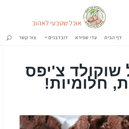
דף הבית
עדי שפירא
דובדבנים
צור קשר
 שוקולד צ'יפס
ת, חלומיות!