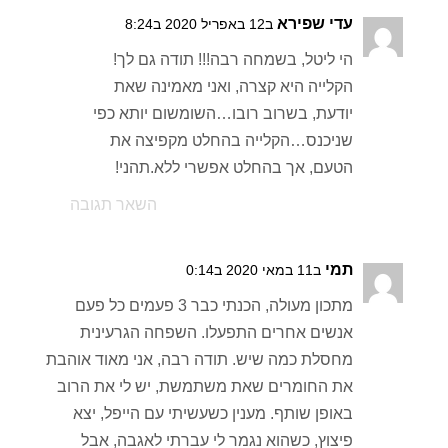
עדי שפירא
ב12 באפריל 2020 ב8:24
הי ליטל, בשמחה רבה!!! תודה גם לך!
הקלייה היא קצרה, ואני מאמינה שאת
יודעת, בשרוב רובו…השומשום יותא כפי
שניכנס…הקלייה בהחלט מקפיצה את
הטעם, אך בהחלט אפשרי ללא.תהני!
השאר תגובה
תמי
ב11 במאי 2020 ב0:14
מתכון מעולה, הכנתי כבר 3 פעמים כל פעם
אנשים אחרים התפעלו. השפחה הגרעינית
מחסלת כמה שיש. תודה רבה, אני מאוד אוהבת
את החומרים שאת משתמשת, יש לי את הרוב
באופן שותף. מענין כשעשיתי עם הייפל, יצא
פיצוץ, כשהוא נגמר לי עברתי לאגבה, אבל