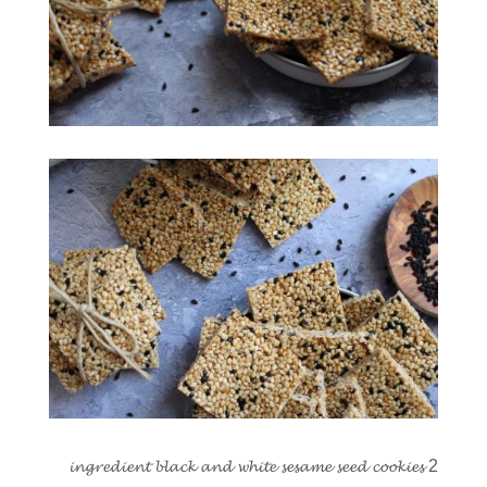
2 𝓲𝓷𝓰𝓻𝓮𝓭𝓲𝓮𝓷𝓽 𝓫𝓵𝓪𝓬𝓴 𝓪𝓷𝓭 𝔀𝓱𝓲𝓽𝓮 𝓼𝓮𝓼𝓪𝓶𝓮 𝓼𝓮𝓮𝓭 𝓬𝓸𝓸𝓴𝓲𝓮𝓼