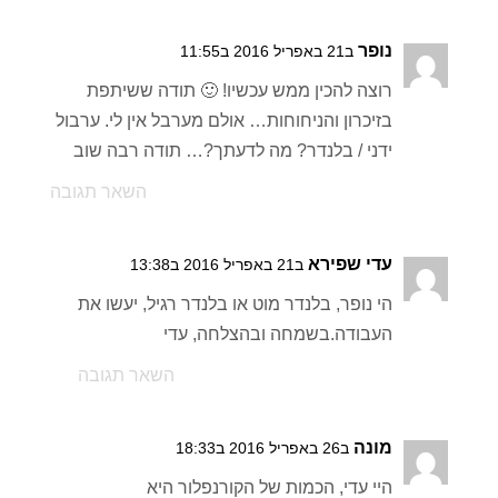
נופר
ב21 באפריל 2016 ב11:55
רוצה להכין ממש עכשיו! 🙂 תודה ששיתפת
בזיכרון והניחוחות… אולם מערבל אין לי. ערבול
ידני / בלנדר? מה לדעתך?… תודה רבה שוב
השאר תגובה
עדי שפירא
ב21 באפריל 2016 ב13:38
הי נופר, בלנדר מוט או בלנדר רגיל, יעשו את
העבודה.בשמחה ובהצלחה, עדי
השאר תגובה
מונה
ב26 באפריל 2016 ב18:33
היי עדי, הכמות של הקורנפלור היא