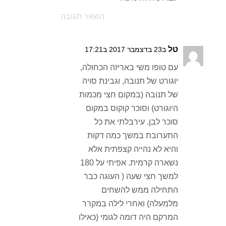
השאר תגובה
טל
ב23 בדצמבר 2017 ב17:21
עם טופו משי באריזה הכחולה,
יוגורט של תנובה, וגבינת סויה
של תנובה (במקום חצי מכמות
היוגורט) וסוכר קוקוס במקום
סוכר לבן. עירבלתי את כל
התערובת במשך כמה דקות
והיא לא נהייה קצפתית אלא
נשארה קרמית. אפיתי על 180
למשך חצי שעה ( העוגה כבר
התחילה ממש להשחים
מלמעלה) ואחרי לילה במקרר
המרקם היה דומה לגומי (כאילו