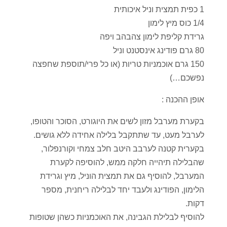
1 כפית תמצית וניל איכותית
1/4 כוס מיץ לימון
גרידת קליפת לימון צהבהב ויפה
80 גרם פודינג אינסטנט וניל
150 גרם אוכמניות טריות (או כל פרי/תוספת שחפצה
נפשכם…)
אופן ההכנה :
בקערת מערבל מזון לשים את היוגורט, הסוכר והטופו,
לערבל מעט, עד שתתקבל בלילה אחידה ללא גושים.
בקערית קטנה לערבב היטב חלב צמחי וקורנפלור,
שהבלילה תיהייה חלקה ממש, להוסיפה לקערת
המערבל, להוסיף גם את תמצית הוניל, מיץ וגרידת
הלימון, הפודינג ולעבד יחד לבלילה ריחנית, מספר
דקות.
להוסיף לבלילת הגבינה, את האוכמניות כשהן שטופות