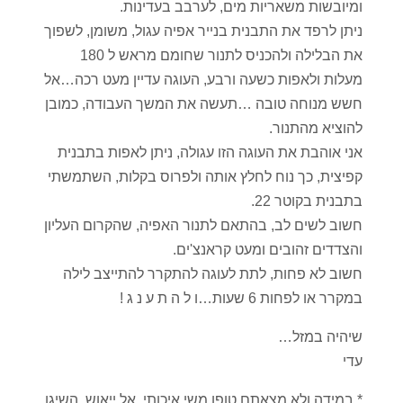
ומיובשות משאריות מים, לערבב בעדינות.
ניתן לרפד את התבנית בנייר אפיה עגול, משומן, לשפוך
את הבלילה ולהכניס לתנור שחומם מראש ל 180
מעלות ולאפות כשעה ורבע, העוגה עדיין מעט רכה…אל
חשש מנוחה טובה …תעשה את המשך העבודה, כמובן
להוציא מהתנור.
אני אוהבת את העוגה הזו עגולה, ניתן לאפות בתבנית
קפיצית, כך נוח לחלץ אותה ולפרוס בקלות, השתמשתי
בתבנית בקוטר 22.
חשוב לשים לב, בהתאם לתנור האפיה, שהקרום העליון
והצדדים זהובים ומעט קראנצ'ים.
חשוב לא פחות, לתת לעוגה להתקרר להתייצב לילה
במקרר או לפחות 6 שעות…ו ל ה ת ע נ ג !
שיהיה במזל…
עדי
* במידה ולא מצאתם טופו משי איכותי, אל ייאוש, השיגו