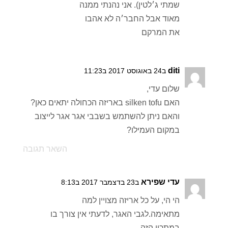
שמתי ג׳לטין). אני נהנתי ממנה
מאוד אבל החבר׳ה לא אהבו
את המרקם
diti
ב24 באוגוסט 2017 ב11:23
שלום עדי,
האם silken tofu באריזה הכחולה יתאים כאן?
והאם ניתן להשתמש בשבבי אגר אגר לייצוב
במקום העמילו?
השאר תגובה
עדי שפירא
ב23 בדצמבר 2017 ב8:13
הי הי, על כל אריזה מצויין למה
מתאימה.לגבי האגר, לדעתי אין צורך בו
במתכון הזה