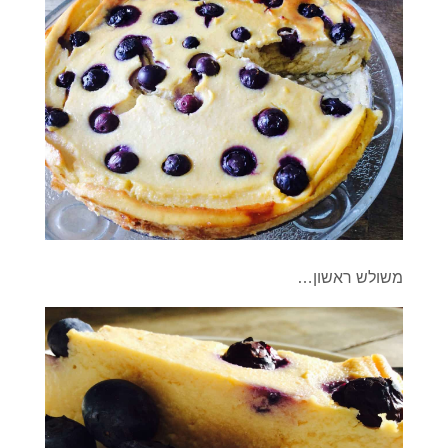
משולש ראשון…