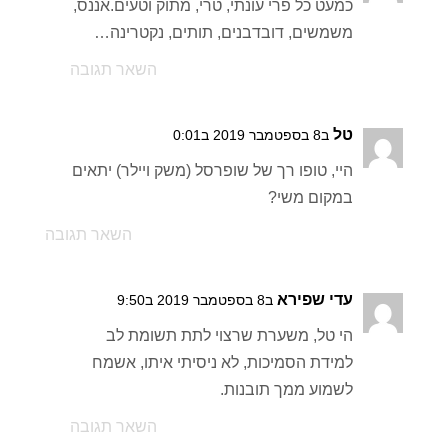
כמעט כל פרי עונתי, טרי, מתוק וטעים.אננס,
משמשים, דובדבנים, תותים, נקטרינה…
השאר תגובה
טל
ב8 בספטמבר 2019 ב0:01
היי, טופו רך של שופרסל (משק ויילר) יתאים
במקום משי?
השאר תגובה
עדי שפירא
ב8 בספטמבר 2019 ב9:50
הי טל, משערת שרצוי לתת תשומת לב
למידת הסמיכות, לא ניסיתי איתו, אשמח
לשמוע ממך תובנות.
השאר תגובה