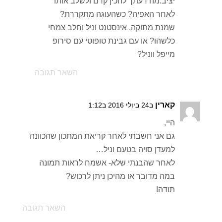
יציב.מה דעתך להכין קרם ולשלב אותו
לאחר האפיה? כשהעוגה מתקררת?
שמנת מתוקה, אינסטנט וניל וחלב צמחי
כלשהו? או עם גבינת טופוטי עם סירופ
מייפל ווניל?
השאר תגובה
קארין
ב24 ביולי 2016 ב1:12
היי,
גם אני חשבתי לאחר קריאת המתכון שהכוונה
למעדן סויה בטעם וניל…
לאחר שהבנתי שלא- אשמח לראות תמונה
במה מדובר או מהיכן ניתן לרכוש?
תודה!
השאר תגובה