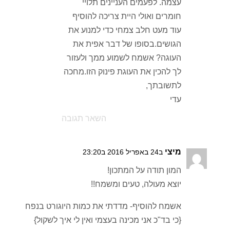
עצמה. לפעמים העניינים תלויי
חומרים ואולי היית צריכה להוסיף
עוד מעט חלב צמחי כדי למנוע את
הגושים.בסופו של דבר אפית את
העוגה? אשמח לשמוע ממך ולעזור
לך להכין את העוגת פינוק הזו.מחכה
לתשובתך,
עדי
השאר תגובה
מיצי
ב24 באפריל 2016 ב23:20
המון תודה על המתכון!
יוצא מעולה, טעים ומשמח!!
אשמח להוסיף- מדדתי את כמות היוגורט בנפח
{כי בד"כ אני מכינה בעצמי ואין לי איך לשקול}