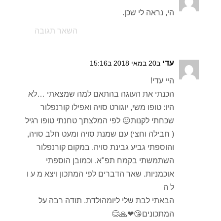
הי, נראה לי שכן.
השאר תגובה
עדי
ב20 במאי 2018 ב15:16
היי עדי!
הכנתי את העוגה בהתאם למה שמצאתי …לא
היו: טופו משי, יוגורט סויה ואפילו קורנפלור
שכחתי לקנות😖 לפי המלצתך טחנתי טופו רגיל
( חבילה וחצי) עם שמנת סויה ומעט חלב סויה,
והוספתי גביע גבינת סויה. במקום קורנפלור
השתמשתי בקמח תפ"א. וכמובן הוספתי
אוכמניות. שאר הדברים לפי המתכון ויצא מ ע ו
ל ה
הבאתי לבת שלי ליומהולדת. תודה רבה על
המתכונים😘❤🙏😌