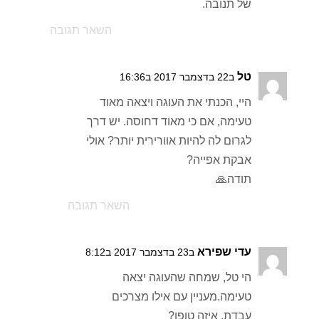
של תנובה.
השאר תגובה
טל
ב22 בדצמבר 2017 ב16:36
היי, הכנתי את העוגה ויצאה מאוד
טעימה, אם כי מאוד דחוסה. יש דרך
לגרום לה להיות אוורירית יותר? אולי
אבקת אפייה?
תודה🙏
השאר תגובה
עדי שפירא
ב23 בדצמבר 2017 ב8:12
הי טל, שמחה שהעוגה יצאה
טעימה.מעניין עם אילו מצרכים
עבדת, איזה טופו?