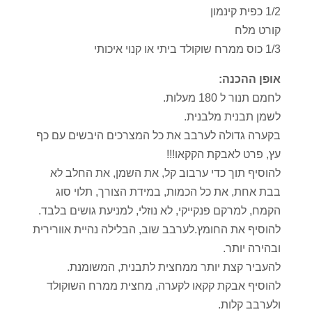
1/2 כפית קינמון
קורט מלח
1/3 כוס ממרח שוקולד ביתי או קנוי איכותי
אופן ההכנה:
לחמם תנור ל 180 מעלות.
לשמן תבנית מלבנית.
בקערה גדולה לערבב את כל המצרכים היבשים עם כף
עץ, פרט לאבקת הקקאו!!!
להוסיף תוך כדי ערבוב קל, את השמן, את החלב לא
בבת אחת, את כל הכמות, במידת הצורך, תלוי סוג
הקמח, למרקם פנקייקי, לא נוזלי, למניעת גושים בלבד.
להוסיף את החומץ.לערבב שוב, הבלילה נהיית אוורירית
ובהירה יותר.
להעביר קצת יותר ממחצית לתבנית, המשומנת.
להוסיף אבקת קקאו לקערה, מחצית ממרח השוקולד
ולערבב קלות.