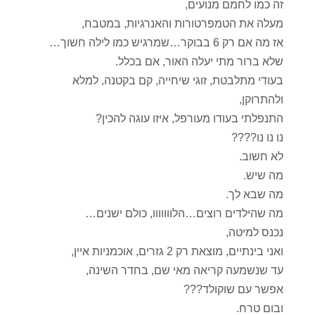
זה כמו לחמם מנועים,
מעלה את הטמפרטורות והאנרגיות, במטבח,
אז מה אם רק 6 בבוקר…שמרגיש כמו לילה חשוך…
שלא ברור מתי יעלה האור, אם בכלל.
בעודי מתלבטת, זוגי שיחייה, קם בקטנה, למלא
ולהתרוקן,
התנפלתי בעודו מעורפל, איזו עוגה להכין?
נו נו נו????
לא חשוב.
מה שיש.
מה שבא לך.
מה שהילדים רוצים…הלווווווו, כולם ישנים…
נכנס למיטה,
ואני בינתיים, מוצאת רק 2 גזרים, אוכמניות איין,
עד שנשמעה קריאה מאי שם, בחדר השינה,
אפשר עם שוקולד???
ובום טרח.