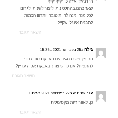
הי דניאל! איזה כייףףףףףף
שאהבתם.בהחלט ניתן ליצור לשנות ולגרום
לכל מנה ומנה להיות טובה יותר!!! הכמות
לתבנית אינגליישקייק!
השאר תגובה
גילה
ב25 בפברואר 2021 ב15:39
החומץ פשוט מגיב עם האבקת סודה כדי
להתפיח? אם כן יש צורך באבקת אפיה עדיין?
השאר תגובה
עדי שפירא
ב27 בפברואר 2021 ב10:25
כן, לאווריריות מקסימלית
השאר תגובה