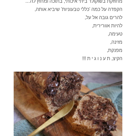
מחוזקת בשוקולד ביתי איכותי, בתוכה ומחוץ לה…
הקפדה על כמה 'כללי טבעוניות' שיביא אותה,
להרים גובה אל על,
להיות אוורירית,
טעימה,
מזינה,
מפנקת,
הקיצ, ת ע נ ו ג י ת !!!