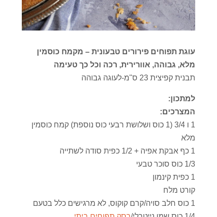
עוגת תפוחים פירורים טבעונית – מקמח כוסמין
מלא, גבוהה, אוורירית, רכה וכל כך טעימה
תבנית קפיצית 23 ס"מ-לעוגה גבוהה
למתכון:
המצרכים:
1 ו 3/4 (1 כוס ושלושת רבעי כוס נוספת) קמח כוסמין
מלא
1 כף אבקת אפיה + 1/2 כפית סודה לשתייה
1/3 כוס סוכר טבעי
1 כפית קינמון
קורט מלח
1 כוס חלב סויה/קרם קוקוס, לא מרגישים כלל בטעם
1/4 כוס שמן נייטרלי/
רסק תפוחים ביתי