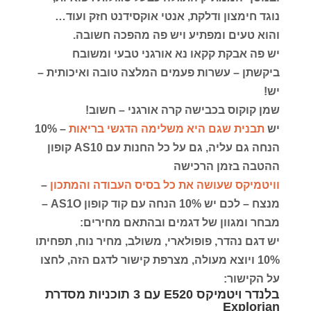
נוגד חימצון ודלקת, אנטי אוקסידנט חזק ועוד…
והוא טעים ומפתיע ויש פה מהפכה חשובה.
יש פה אבקת קקאו נא אורגני טבעי ומשובח
ביקשתן – עשרות פעמים המלצה טובה ואיכותית –
יש!
שמן קוקוס בכבישה קרה אורגני – חשוב!
יש
תבנית שגם היא משלימה הדגשי בריאות
– 10%
הנחה גם עליה, גם על כל החנות עם AS10 קופון
ההטבה בזמן הרכישה
וויטמיקס שעושה את כל בסיס העבודה והמתכון
–
מנצח – לכם יש 10% הנחה עם קוד קופון AS1O –
מבחר ומגוון של דגמים ובהתאם מחירים:
יש דגם נהדר, פופולארי, משולב, מחיר נוח, תפחיתו
10% ויוצא מעולה, מצרפת קישור לדגם הזה, לחצו
על הקישור:
בלנדר ויטמיקס E520 עם 3 תוכניות מסדרת
Explorian