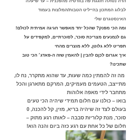
הדה נטולה חוגגת פה בוורסיה מהפכנית – עד שיעלה
לבלוג
המתכון בהייליט הטבות/המלצות בעמוד
האינסטגרם שלי
ומה הכי מפנק? שהכל יחד מאפשר חגיגה אמיתית לכולם!
גם לנמנעים מצריכת סוכר, לסוכרתיים, למקפידים על
תפריט ללא גלוטן, ללא מוצרים מהחי
איך אגרום לכןם להבין | להאמין שזה ה-פאדג׳ הכי טוב
שתכינו?
מה זה להמתין כמה שעות, עד שהוא מתקרר, נח לו,
מתייצב, הטעמים מעמיקים, המרקם מתארגן והכל
מתחבר לידי מאפה אלוהות
בואו – כולנו עם חלום תמידי שיהיה הכי טעים
בעולם לצד זה שיהיה בריא, מזין, קל להכנה, 0
סוכר, מנת קלוריות סבבה – לאותו רגע מתוק –
חלום של כל אחת עם רגע כזה ביום והנה הוא!