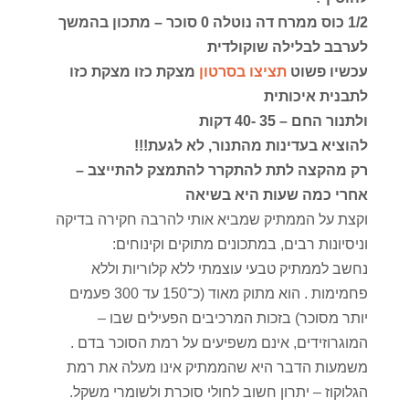
1/2 כוס ממרח דה נוטלה 0 סוכר – מתכון בהמשך
לערבב לבלילה שוקולדית
עכשיו פשוט
תציצו בסרטון
מצקת כזו מצקת כזו
לתבנית איכותית
ולתנור החם – 35 -40 דקות
להוציא בעדינות מהתנור, לא לגעת!!!
רק מהקצה לתת להתקרר להתמצק להתייצב –
אחרי כמה שעות היא בשיאה
וקצת על הממתיק שמביא אותי להרבה חקירה בדיקה
וניסיונות רבים, במתכונים מתוקים וקינוחים:
נחשב לממתיק טבעי עוצמתי ללא קלוריות וללא
פחמימות . הוא מתוק מאוד (כ־150 עד 300 פעמים
יותר מסוכר) בזכות המרכיבים הפעילים שבו –
המוגרוזידים, אינם משפיעים על רמת הסוכר בדם .
משמעות הדבר היא שהממתיק אינו מעלה את רמת
הגלוקוז – יתרון חשוב לחולי סוכרת ולשומרי משקל.