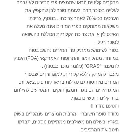
מחקרים קליניים הראו שתמצית פרי הנזירים לא גרמה
לעלייה בסוכר הדם, לעומת סוכר לבן שהקפיץ את
הערכים בכ-70% לאחר צריכתו . בנוסף, צריכת
משקאות ממותקים בפרי הנזירים אינה מעלה את
האינסולין או את צריכת הקלוריות הכוללת בהשוואה
לסוכר רגיל .
בטוח לשימוש: ממתיק פרי הנזירים נחשב בטוח
במיוחד. מנהל המזון והתרופות האמריקאי (FDA) העניק
לו מעמד “GRAS” (כלומר מוכר כבטוח) .
מעבר להמתקה ללא קלוריות, למוגרוזידים שבפרי
הנזירים מיוחסות גם סגולות בריאותיות פוטנציאליות.
המוגרוזידים הם נוגדי חמצון חזקים , המסייעים להילחם
ברדיקלים חופשיים בגוף.
והטעם נהדר!!!
נקודה סופר חשובה – מרבית המוצרים שנמכרים בשוק
בארץ ובעולם הם משולבים ממתיקים נוספים, תבדקו
היטב את המרכיבים.