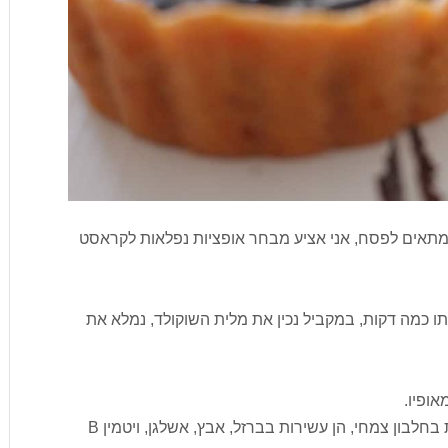
 מתאים לפסח, אני אציע מבחר אופציות נפלאות לקראסט
ותו כמה דקות, במקביל נכין את מלית השוקולד, נמלא את
אופיו.
מעבר לכך שנטול גלוטן, העדשים ידועות כעשירות בחלבון צמחי, הן עשירות בברזל, אבץ, אשלגן, ויטמין B