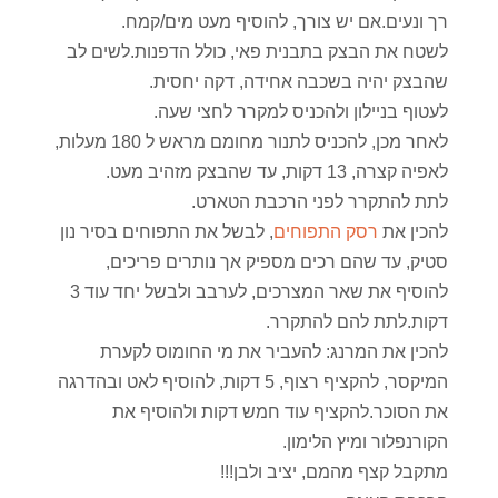
רך ונעים.אם יש צורך, להוסיף מעט מים/קמח.
לשטח את הבצק בתבנית פאי, כולל הדפנות.לשים לב
שהבצק יהיה בשכבה אחידה, דקה יחסית.
לעטוף בניילון ולהכניס למקרר לחצי שעה.
לאחר מכן, להכניס לתנור מחומם מראש ל 180 מעלות,
לאפיה קצרה, 13 דקות, עד שהבצק מזהיב מעט.
לתת להתקרר לפני הרכבת הטארט.
להכין את
רסק התפוחים
, לבשל את התפוחים בסיר נון
סטיק, עד שהם רכים מספיק אך נותרים פריכים,
להוסיף את שאר המצרכים, לערבב ולבשל יחד עוד 3
דקות.לתת להם להתקרר.
להכין את המרנג: להעביר את מי החומוס לקערת
המיקסר, להקציף רצוף, 5 דקות, להוסיף לאט ובהדרגה
את הסוכר.להקציף עוד חמש דקות ולהוסיף את
הקורנפלור ומיץ הלימון.
מתקבל קצף מהמם, יציב ולבן!!!