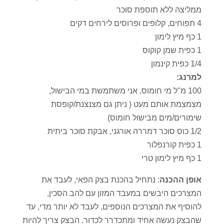
ממליצה ללא תוספת סוכר
4 תפוחים, קלופים ופרוסים לירחים דקים
1 כף מיץ לימון
1 כפית שמן קוקוס
1/4 כפית קינמון
למרנג:
100 מ"ל מי חומוס, אני משתמשת במי הבישול,
מצמצמת אותם מעט ( ניתן גם מצנצנת/קופסת
שימורים/מים מבישול חומוס)
1/2 כוס סוכר דמררה אורגני, אבקת סוכר ביתית
1 כפית קורנפלור
1 כף מיץ לימון טרי
אופן ההכנה
: נתחיל בהכנת בצק הפאי, לעבד את
המצרכים היבשים במעבד המזון עם להב הסכין,
להוסיף את המצרכים הנוספים, לעבד לא יותר מדי, עד
שהבצק נעשה אחיד ומתכדרר לכדור. הבצק צריך להיות