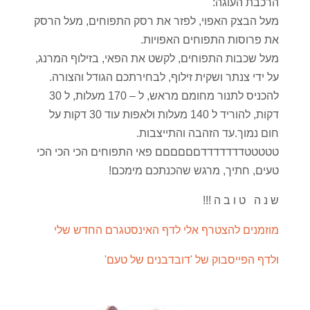
הרכבת העוגה:
מעל הבצק האפוי, לפזר את רסק התפוחים, מעל הרסק
את פרוסות התפוחים האפויות.
מעל שכבות התפוחים, לקשט את הפאי, בזילוף המרנג,
על ידי צנתר ושקית זילוף, לבחירתכם הגודל והצורה.
להכניס לתנור מחומם מראש, ל – 170 מעלות, ל 30
דקות, להוריד ל 140 מעלות ולאפות עוד 30 דקות על
חום נמוך.עד הזהבה והתייצבות.
טטטטטדדדדדדדםםםםםם פאי התפוחים הכי הכי הכי
טעים, חתיך, מרגש שהכנתכם מימכם!
ש נ ה ט ו ב ה !!!
מוזמנים להצטרף אלי לדף האינסטגרם החדש שלי
ולדף הפייסבוק של 'דובדבנים של טעם'