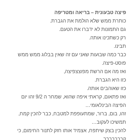
פיצה טבעונית – בריאה ומטריפה
כותרת ממש שלא הולמת את הגברת.
גם התמונות לא ידברו את הטעם.
רק כשתכינו אותה.
תבינו.
כבר כמה שבועות שאני עם זה שאין בבלוג ממש ממש
פוסט-פיצה.
ואז מה אם הרשת מפוצצפיצה,
כזו היא הגברת.
כזו שאוהבים אותה.
ואז פתאום, קראתי איפה שהוא, שמחר ה 9/2 זהו יום
הפיצה הבינלאומי…
זהו, בום, ברור, שמתעופפת למטבח, כבר להכין קמח,
תמשיכו לעקוב…
להכין בצק שיתפח, אצמיד אותו חזק לתנור החימום, כי
קררררררר,