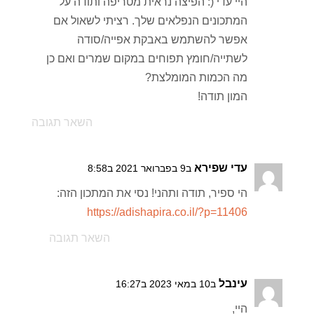
היי עדי (: הפיצה נראית מטריפה ותודה על
המתכונים הנפלאים שלך. רציתי לשאול אם
אפשר להשתמש באבקת אפייה/סודה
לשתייה/חומץ תפוחים במקום שמרים ואם כן
מה הכמות המומלצת?
המון תודה!
השאר תגובה
עדי שפירא
ב9 בפברואר 2021 ב8:58
הי ספיר, תודה ותהני! נסי את המתכון הזה:
https://adishapira.co.il/?p=11406
השאר תגובה
עינבל
ב10 במאי 2023 ב16:27
היי,