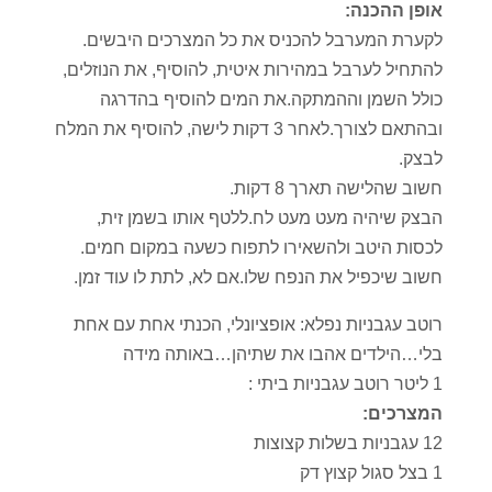
אופן ההכנה:
לקערת המערבל להכניס את כל המצרכים היבשים.
להתחיל לערבל במהירות איטית, להוסיף, את הנוזלים,
כולל השמן וההמתקה.את המים להוסיף בהדרגה
ובהתאם לצורך.לאחר 3 דקות לישה, להוסיף את המלח
לבצק.
חשוב שהלישה תארך 8 דקות.
הבצק שיהיה מעט מעט לח.ללטף אותו בשמן זית,
לכסות היטב ולהשאירו לתפוח כשעה במקום חמים.
חשוב שיכפיל את הנפח שלו.אם לא, לתת לו עוד זמן.
רוטב עגבניות נפלא: אופציונלי, הכנתי אחת עם אחת
בלי…הילדים אהבו את שתיהן…באותה מידה
1 ליטר רוטב עגבניות ביתי :
המצרכים:
12 עגבניות בשלות קצוצות
1 בצל סגול קצוץ דק