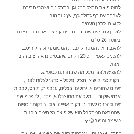
להוסיף את הבצל המטוגן, התבלינים ושמרי הבירה.
לערבב עם כף גדולה/כף, עץ טוב טוב.
לטעום ולתקן טעמים.
לשמן עם מעט שמן זית תבנית קפיצית או תבנית פיצה
בקוטר 26 ס״מ.
להעביר את המסה לתבנית המשומנת ולהדק היטב.
להכניס לאפייה, כ 20 דקות, שהבסיס נראה יציב זהוב
ואפוי.
להוציא ולפזר מעל מה שבחרתם כטופינג.
ירקות כמו קישוא, חציל, פלפל – כדאי לצלות לפני ,
זיתים שחורים או ירוקים, בצלים, עגבניות, תירס, לבבות
ארטישוק וכו… מעל את המוצרלוש, פסטו, לטפטף שמן
זית ולהכניס לעוד 15 דקות אפייה, אולי 5 דקות נוספות,
שהמראה המתקבל הוא של פיצה מקסימה ריחנית
טעימה ומזינה😊🍃
*פסטו עגבניות – עגבניות מיובשות בשמש, שמן זית,