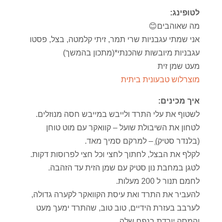
לטופינג:
מה שאוהבים😊
אני שמתי עגבניות שרי תמר, זיתי קלמטה, בצל, פסטו
עגבניות מיובשות שהכנתי*(מתכון בהמשך)
מעט שמן זית
מוצרלוש טבעונית ביתית
איך מכינים:
לשטוף את עלי התרד ולייבש במייבש חסה מנוזלים.
לטחון את השיבולת שועל – קוואקר עם מוט טוחן
(בלנדר סטיק)ֶ – למרקם סמיך מאד.
לקלף את הבצל, לחתוך לחצי וכל חצי לפרוסות דקות.
לטגן במחבת נון סטיק עם שמן הזית עד הזהבה.
לחמם תנור ל 200 מעלות.
להעביר את התרד ואת עיסת הקוואקר לקערה גדולה,
לערבב בעזרת הידיים, טוב טוב, שהתרד ימעך מעט
והמסה יורדת בנפח שלה.