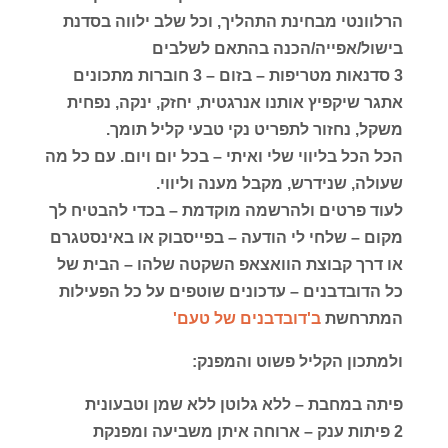
הרלוונטי מבחינת התהליך, וכל שלב ילווה בסדנת
בישול/אפייה/הכנה בהתאם לשלבים
3 סדנאות מטריפות – בזום – 3 חוברות מתכונים
אתגר שיקפיץ אותנו אנרגטית, יחזק, ינקה, נפחית
משקל, נחזור לתפריט נקי טבעי קליל תומך.
הכל הכל בליווי שלי ואיתי – בכל יום ויום. עם כל מה
שעולה, שנידרש, מקבל מענה וליווי.
לעוד פרטים ולהרשמה מוקדמת – בכדי להבטיח לך
מקום – שלחי לי הודעה – בפייסבוק או באינסטגרם
או דרך קבוצת הוואצאפ השקטה שלהו – הבית של
כל הדובדבנים – עדכונים שוטפים על כל הפעילות
המתרחשת
ב'דובדבנים של טעם'
ולמתכון הקליל פשוט והמפנק:
פיתה במחבת – ללא גלוטן ללא שמן וטבעונית
2 פיתות ענק – ארוחה איתן משביעה ומפנקת