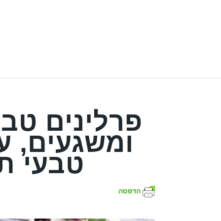
פרלינים טבע
ומשגעים, ע
טבעי ת
הדפסה