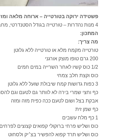
פשטידה ירוקה בטורטייה – ארוחה מלאה ומזי
4 מנות נהדרות – טורטייה בגודל הסטנדרטי, מחבת/תבנית בקוטר 22 ס"מ
המתכון:
מה צריך:
טורטייה מקמח מלא או טורטייה ללא גלוטן
200 גרם טופו מוצק אורגני
1/2 כוס קשיו לאחר השרייה במים חמים
כוס וקצת חלב צמחי
3 כפות גדושות קמח שיבולת שועל ללא גלוטן
כף וחצי שמרי בירה לא לוותר גם לטעם וגם להס
אבקת בצל ושום לטעם ככה כפית מזה ומזה
כף שמן זית
1 כף מלח עשבים
כוס ושליש פרחי ברוקולי קפואים קצוצים לפרחים
כוס ושליש תרד קפוא להפשיר בצ׳יק ולסחוט