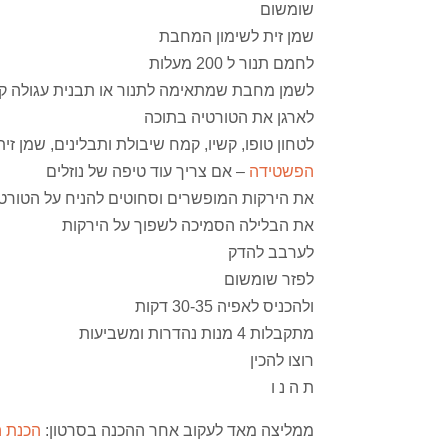
שומשום
שמן זית לשימון המחבת
לחמם תנור ל 200 מעלות
לשמן מחבת שמתאימה לתנור או תבנית עגולה ק
לארגן את הטורטיה בתוכה
לטחון טופו, קשיו, קמח שיבולת ותבלינים, שמן ז
הפשטידה
– אם צריך עוד טיפה של נוזלים
את הירקות המופשרים וסחוטים להניח על הטורטי
את הבלילה הסמיכה לשפוך על הירקות
לערבב להדק
לפזר שומשום
ולהכניס לאפיה 30-35 דקות
מתקבלות 4 מנות נהדרות ומשביעות
רוצו להכין
ת ה נ ו
ממליצה מאד לעקוב אחר ההכנה בסרטון:
הכנת ה