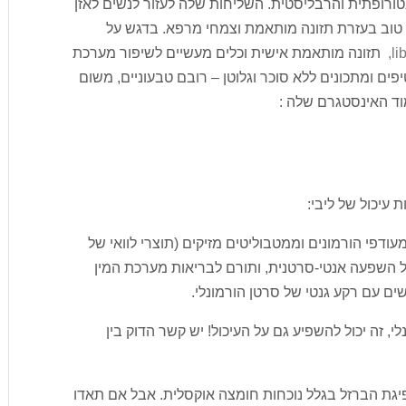
נטורופתית והרבליסטית. השליחות שלה לעזור לנשים לאזן
 טוב בעזרת תזונה מותאמת וצמחי מרפא. בדגש על
li
,
תזונה מותאמת אישית וכלים מעשיים לשיפור מערכת
ים ומתכונים ללא סוכר וגלוטן – רובם טבעוניים, משום
וד האינסטגרם שלה :
 עיכול של ליבי:
 מעודפי הורמונים וממטבוליטים מזיקים (תוצרי לוואי של
בעל השפעה אנטי-סרטנית, ותורם לבריאות מערכת המין
שים עם רקע גנטי של סרטן הורמונלי.
נלי, זה יכול להשפיע גם על העיכול! יש קשר הדוק בין
פיגת הברזל בגלל נוכחות חומצה אוקסלית. אבל אם תאדו