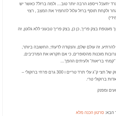
ד יתעכל וייספג הרבה יותר טוב… ולמה ברזל? כאשר יש
חר ולקחת תוסף ברזל עלול להחמיר את המצב , רצוי
ידי)
ך מעטפת בצק פריך, כן כן, בצק פריך טבעוני ללא גלוטן, זה
להרתיע. זה עולם שלם, והנקודה לדעתי, החשובה ביותר,
רובות מוכנות מהסופרים, כי אם תקראו את המרכיבים,
 "קמחי בריאות" ולעיתים ההפך…
אז יש לנו פה תחתית בצק משובחת ומילוי ירוק ירוק של חצי ק"ג עלי תרד טריים ו 300 גרם פרחי ברוקולי –
ות ברוקולי טרי.
עים ומפנק
ר הבא:
סרטון הכנה מלא