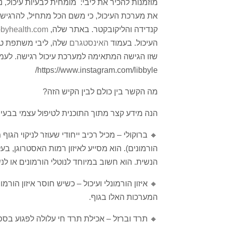
מוזמנות להכיר את ליבי: מומחית לבעיות עיכול, 
את מערכת העיכול, כי משם הכל מתחיל, להרגיש
קנדידה והליקובקטר. באתר שלה,
bbyhealth.com
העיכול. בעמוד
האינסטגרם
שלה, ליבי משתפת טיפ
שזו הגישה המתאימה למערכת עיכול רגישה. לעמ
https://www.instagram.com/libbyle/
מה הקשר בין כולם לבין הקיש הזה?
הנה מידע קצר מתוך התוכנית לטיפול עצמי בבעיות
🔸 ברוקולי – מכיל רכיב ייחודי שעוזר לניקוי הגוף
הורמונים). הוא מסייע לאיזון רמות האסטרוגן, 
הנשית. הוא חשוב במיוחד לנוטלי הורמונים או לנ
🔸 איזון הורמונלי ועיכול – כשיש חוסר איזון הורמו
המערכות האלו בגוף.
🔸 תרד וברזל – אכילת תרד חי עלולה לפגוע בס