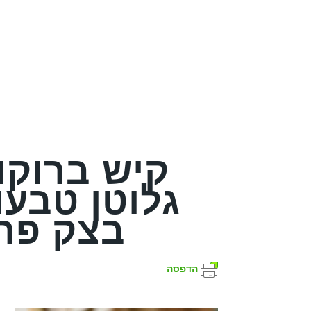
קיש ברוקו
גלוטן טבעו
בצק פר
הדפסה