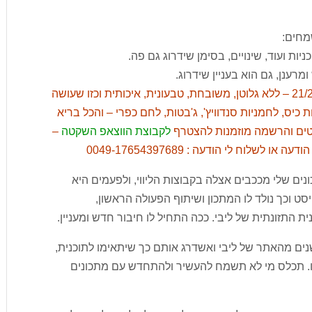
ת ועוד, שינויים, בסימן שידרוג גם פה.
ענן, גם הוא בעניין שידרוג.
והשלישי – פתחתי מועד חדש לסדנת אפייה 21/2/25 – ללא גלוטן, משובחת, טבעונית, איכותית וכזו שעושה
כיס, לחמניות סנדוויץ', ג'בטות, לחם כפרי – והכל בריא
פרטים והרשמה מוזמנות להצטרף
לקבוצת הווצאפ השקטה
–
לוח לי הודעה : 0049-17654397689
ונים שלי מככבים אצלה בקבוצות הליווי, ולפעמים היא
סט וכך נולד לו המתכון ושיתוף הפעולה הראשון,
 התזונתית של ליבי. ככה התחיל לו חיבור חדש ומעניין.
ים מהאתר של ליבי ואשדרג אותם כך שיתאימו לתוכנית,
יו. תכלס מי לא תשמח להעשיר ולהתחדש עם מתכונים