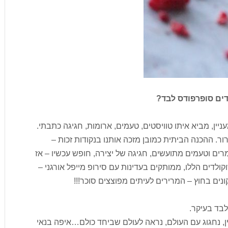
לדים סופרפודס לבד?
ניין, מביא איתו טוויסטים, טעמים, ארומות, חגיגה כתבתי.
רור. ההכנה הביתית כמובן מזכה אותנו בנקודות זכות –
מרים וטעמים מתועשים, חגיגה של יצירה, חופש עכשיו – אז
ולדים הללו, ממותקים בעדינות עם סירופ מייפל אורגני –
נים בחוץ – המרירים לעיתים מפוצצים סוכר!!!
 לבד בעיקר.
וקולד הבינלאומי – 7/7 – בואו נכין, נחגוג עם העולם, נראה לעולם שביחד כולם…איפה בנאי