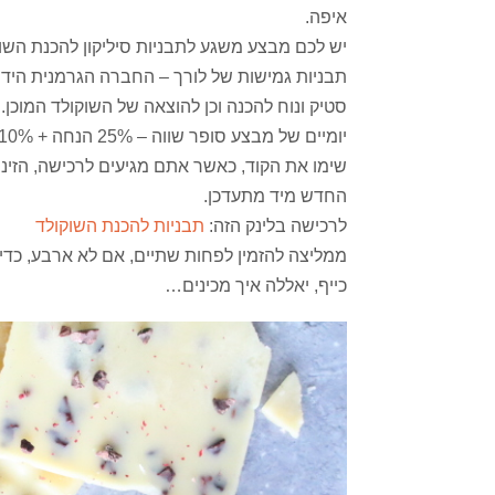
איפה.
יש לכם מבצע משגע לתבניות סיליקון להכנת השוק
תבניות גמישות של לורך – החברה הגרמנית הידועה, 
סטיק ונוח להכנה וכן להוצאה של השוקולד המוכן.
יומיי
ם של מבצע סופר שווה – 25% הנחה + 10% עם הקופון AS10 – כך שיש לכם 35% הנחה על התבניות.
שימו את הקוד, כאשר אתם מגיעים לרכישה, הזינו
החדש מיד מתעדכן.
לרכישה בלינק הזה:
תבניות להכנת השוקולד
ממליצה להזמין לפחות שתיים, אם לא ארבע, כדי
כייף, יאללה איך מכינים…