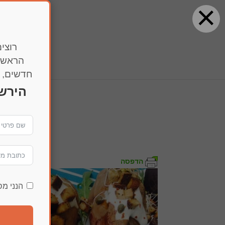
×
רוצים
הראשו
חדשים, מ
הירש
ge
הדפסה
הנני מ