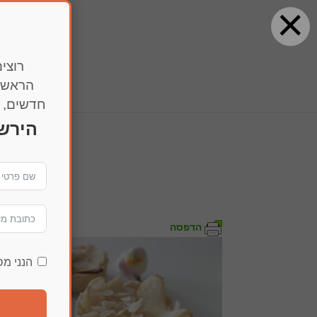
×
רוצים
הראשו
חדשים, מ
הירש
407
הדפסה
הנני מ