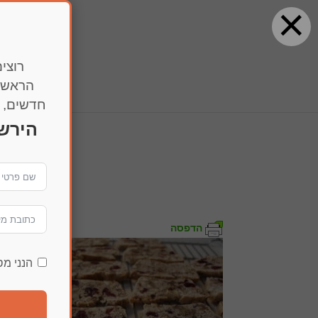
×
רוצים
הראשו
חדשים, מ
הירש
982
הדפסה
הנני מ