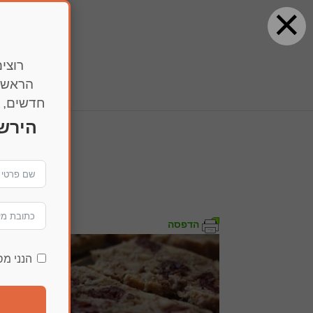
×
רוצים
הראשו
חדשים, מ
הירש
985
הדפסה
הנני מ