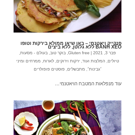
פנקייק ויאטנמי – באן שיאו ממולא בירקות וטופו
BÁNH XÈO ללא גלוטן, ללא ביצים
פבר 3, 2021
|
Gluten free
,
בוקר טוב
,
בעולם - מסעות,
טיולים, המלצות ועוד
,
ירקות וירוקים
,
לארוח
,
ממרחים ומיני
׳גבינות׳
,
מתבשלים
,
פוסטים פופולרים
עוד מנפלאות המטבח הויאטנמי…