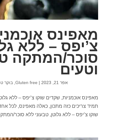
מאפינס אוכמניו
צ’יפס – ללא גלו
סוכר/המתקה טבע
וטעים
אפר 21, 2023
|
Gluten free
,
בוקר טו
מאפינס אוכמניות, שקדים שוקו צ’יפס – ללא גלוט
תמיד צריכים כזה מתכון, כאלה מאפינס, לכל אחד
שוקו צ’יפס – ללא גלוטן, טבעוני ללא סוכר/המתקה