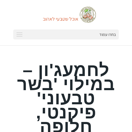
בחרו עמוד
לחמעג'ון –
במילוי 'בשר
טבעוני'
פיקנטי,
חלופה