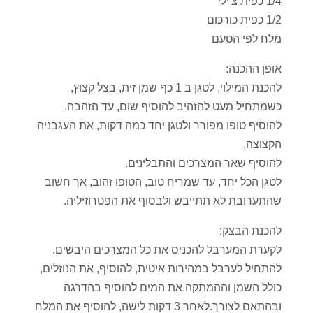
1/4 כפית צ'ילי
1/2 כפית כורכום
מלח לפי הטעם
אופן ההכנה:
להכנת המילוי, לטגן ב 1 כף שמן זית, בצל קצוץ,
כשמתחיל מעט להזהיב להוסיף שום, עד הזהבה.
להוסיף טופו מפורר ולטגן יחד כמה דקות, את העגבניה
הקצוצה,
להוסיף שאר המצרכים והתבלינים.
לטגן הכל יחד, עד שמריח טוב, הטופו זהוב, אך חשוב
שהתערובת לא תתייבש ולבסוף את הפטרוזיליה.
להכנת הבצק:
לקערת המערבל להכניס את כל המצרכים היבשים.
להתחיל לערבל במהירות איטית, להוסיף, את הנוזלים,
כולל השמן וההמתקה.את המים להוסיף בהדרגה
ובהתאם לצורך.לאחר 3 דקות לישה, להוסיף את המלח