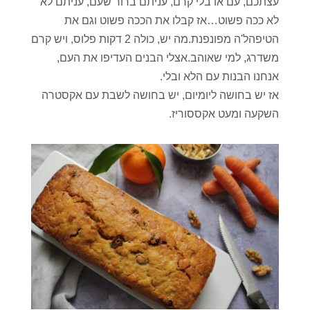
עצתכם, עם או בלי קרם, עניתם ברור שעם, עניתם לא
לא ככה פשוט…אז קבלו את הככה פשוט וגם את
הטיפהל'ה מפונפנת.מה יש, כולה 2 דקות פלוס, ויש קרם
משדרג, למי שאוהב.אצלי הבנים העדיפו את העם,
אנחנו הבנות עם הלא ובלי.
אז יש בחושה ליומיום, יש בחושה לשבת עם אקסטרה
השקעה ומעט אקססוריז.