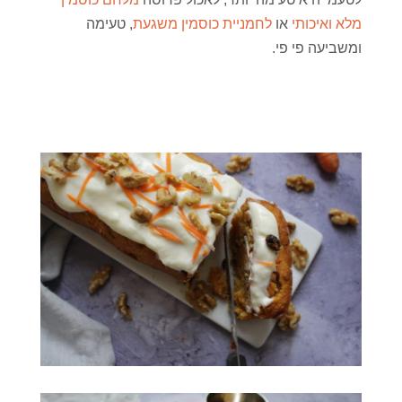
מלא ואיכותי
או
לחמניית כוסמין משגעת
, טעימה
ומשביעה פי פי.