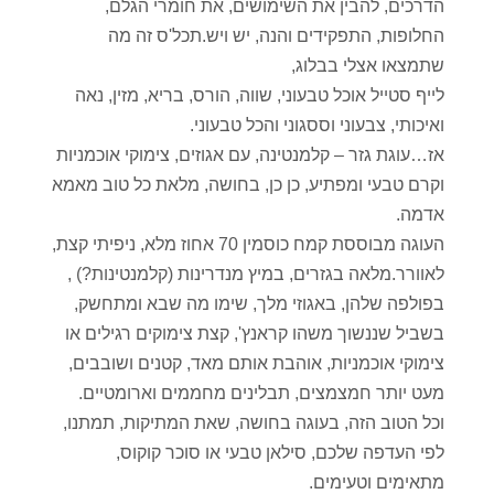
הדרכים, להבין את השימושים, את חומרי הגלם,
החלופות, התפקידים והנה, יש ויש.תכל'ס זה מה
שתמצאו אצלי בבלוג,
לייף סטייל אוכל טבעוני, שווה, הורס, בריא, מזין, נאה
ואיכותי, צבעוני וססגוני והכל טבעוני.
אז…עוגת גזר – קלמנטינה, עם אגוזים, צימוקי אוכמניות
וקרם טבעי ומפתיע, כן כן, בחושה, מלאת כל טוב מאמא
אדמה.
העוגה מבוססת קמח כוסמין 70 אחוז מלא, ניפיתי קצת,
לאוורר.מלאה בגזרים, במיץ מנדרינות (קלמנטינות?) ,
בפולפה שלהן, באגוזי מלך, שימו מה שבא ומתחשק,
בשביל שננשוך משהו קראנץ', קצת צימוקים רגילים או
צימוקי אוכמניות, אוהבת אותם מאד, קטנים ושובבים,
מעט יותר חמצמצים, תבלינים מחממים וארומטיים.
וכל הטוב הזה, בעוגה בחושה, שאת המתיקות, תמתנו,
לפי העדפה שלכם, סילאן טבעי או סוכר קוקוס,
מתאימים וטעימים.