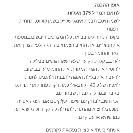
אופן ההכנה:
לחמם תנור ל 175 מעלות.
לשמן היטב תבנית אינגלישקייק בשמן קוקוס, תחתית
ודפנות.
בקערה נוחה לערבב את כל המצרכים היבשים.בנוספת
את הנוזליים, את החלב הצמחי בהדרגה ולפי הצורך.את
הגזר והחומץ בסוף.
לערבב קלות, רק עד שלא ישארו גושים בבלילה.
להוסיף את הגזר המגורד, את החומץ.לערבב שוב,
להעביר את בלילת העוגה לתבנית ולהכניס לתנור,
לאפיה של כ 40 דקות.אולי כמה דקות פחות או יותר.תלוי
בגובה ובגודל התבנית שבחרתם.
הכי חשוב לבדוק עם שיפוד עץ/קיסם אם העוגה אפויה
ומוכנה.להוציא מהתנור, לתת לה להתקרר ולהגיש אותה
כמו שהיא או עם קרם.
אשתף בשתי אופציות נפלאות לקרמים: