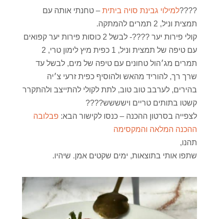
????
למילוי גבינת סויה ביתית
– טחנתי אותה עם
תמצית וניל, 2 תמרים להמתקה.
קולי פירות יער ????- לבשל 2 כוסות פירות יער קפואים
עם טיפה של תמצית וניל, 1 כפית מיץ לימון טרי, 2
תמרים מג׳הול טחונים עם טיפה של מים, לבשל עד
שרך רך, להוריד מהאש ולהוסיף כפית זרעי צ׳יה
בהירים, לערבב טוב טוב, לתת לקולי להתייצב ולהתקרר
קשטו בתותים טריים וישששש????
לצפייה בסרטון ההכנה – כנסו לקישור הבא:
פבלובה
ההכנה המלאה והמקסימה
תהנו,
שתפו אותי בתוצאות, ימים שקטים אמן. שיהיו.