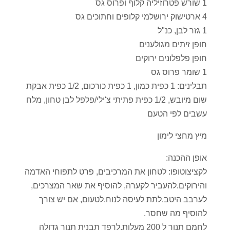
1 שורש פטרוזיליה קלוף ופרוס גס
4 ארטישוק ירושלמי קלופים וחתוכים גס
1 גזר לבן, כנ"ל
חופן זיתים מגולענים
חופן פלפלונים ירוקים
1 שומר פרוס גס
תבלינים: 1 כפית כמון, 1 כפית כורכום, 1/2 כפית אבקת
שום מיובש, 1/2 כפית פתיתי צ'ילי/פלפל לבן טחון, מלח
עשבים לפי הטעם
מיץ מחצי לימון
אופן ההכנה:
לקציצוטופו: לטחון את המרכיבים, פרט לתפוחי האדמה
והירוקים.להעביר לקערה, להוסיף את שאר המצרכים,
לערבב היטב.לתת לעיסה לנוח.לטעום, אם יש צורך
להוסיף מה שחסר.
לחמם תנור ל 200 מעלות.לרפד תבנית תנור גדולה