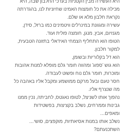
היא העשירה מבין הקטניות בערכי החלבון שבה, היא
מכילה את כל חומצות האמינו שחיוניות לנו, בהגדרתה
נקראת חלבון מלא או שלם.
עשירה ומגוונת במינרלים וויטמינים כמו ברזל, סידן,
מגנזיום, אבץ, מנגן, חומצה פולית ועוד.
הטופו הוא התחליף הצמחי האידאלי בתזונה הטבעית,
למקור חלבון.
הוא דל בקלוריות ובשומן,
הוא גוש 'ספוג' ומהווה חומר גלם מופלא למנות אהובות
ומוכרות, חומר גלם נוח ופשוט לעבודה.
חסר טעם ובעל מרקם ממושמע ומקבל אליו באהבה כל
מה שנצרף אליו.
נהפוך אותו לשניצל, לטופו נאגטס, לחביתה, נכין ממנו
גבינות וממרחים, נשלב בקציצות, בפשטידות
ומאפים…
נשלב אותו במנות אסיאתיות, מוקפצים, סושי…
השתכנעתם?