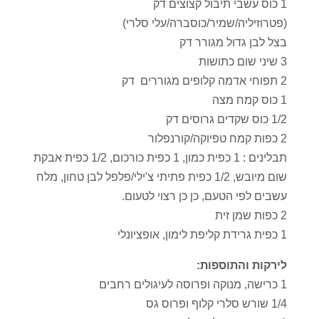
1 כוס עשבי תיבול קצוצים דק
(פטרוזיליה/שמיר/כוסברה/עלי סלרי)
בצל לבן גדול מגורר דק
3 שיני שום כתושות
2 תפוחי אדמה קלופים מגוררים דק
1 כוס קמח מצה
1/2 כוס שקדים גרוסים דק
2 כפות קמח טפיוקה/קורנפלור
תבלינים : 1 כפית כמון, 1 כפית כורכום, 1/2 כפית אבקת
שום מיובש, 1/2 כפית פתיתי צ'ילי/פלפל לבן טחון, מלח
עשבים לפי הטעם, כן כן רצוי לטעום.
2 כפות שמן זית
1 כפית גרידת קליפת לימון, אופציונלי
לירקות והתוספות:
1 כרישה, מנוקה ופרוסה לעיגולים רחבים
1/4 שורש סלרי קלוף ופרוס גס