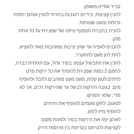
בנייר אפייה.משומן.
להכין קציצות, בידיים רטובות.בחרתי להכין אותם יחסית
גדולות ומעט שטוחות.
להניח בתבנית.לטפטף טיפה של שמן זית על כל אחת
מהן.
להכניס לאפיה עד שהן יציבות ומוזהבות מאד.להוציא,
לתת להן מעט להתקרר.
להכין את התבשיל עצמו: בסיר גדול, עם תחתית כבדה,
לחמם 2 כפות שמן זית.להוסיף את כל ירקות.פרט
לזיתים.לטגן קלות, מעט מעט מוזהבים.לתבל ולהוסיף
מים, בגובה הירקות.לבשל עד שהירקות רכים, אך לא
מדי, שלא יתפרקו.
לטעום, לתקן טעמים.להוסיף את הזיתים.
להוסיף מיץ לימון.
לארגן יפה את הירקות בסיר ולפנות מקום
לקציצות.להניחם בעדינות בין פרוסות הירק.