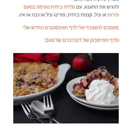
להגיש את התענוג, עם
גלידה ביתית טעימה בטעם
פירות
או וניל, קצפת ביתית, פודינג וניל או ככה אז איז.
מוזמנים להצטרף אלי לדף האינסטגרם החדש שלי
ולדף הפייסבוק של 'דובדבנים של טעם'