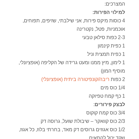
המצרכים:
למילוי הפירות:
4 כוסות מיקס פירות, אני שילבתי, שזיפים, תפוחים,
אוכמניות, פטל, נקטרינה
2-3 כפות סילאן טבעי
1 כפית קינמון
1 כפית תמצית וניל
1 לימון, מיץ ממנו ומעט גרידה של הקליפה (אופציונלי,
מוסיף המון)
2 כפות
ריבה/קונפיטורה ביתית (אופציונלי)
1/4 כוס מים
1 כף קמח טפיוקה
לבצק פירורים
:
3/4 כוס קמח קוקוס
2/3 כוס קוואקר – שיבולת שועל, גרוסה דק
1/2 כוס אגוזים גרוסים דק מאד, בחרתי בלוז, כל אגוז,
שקד יכול להתאים